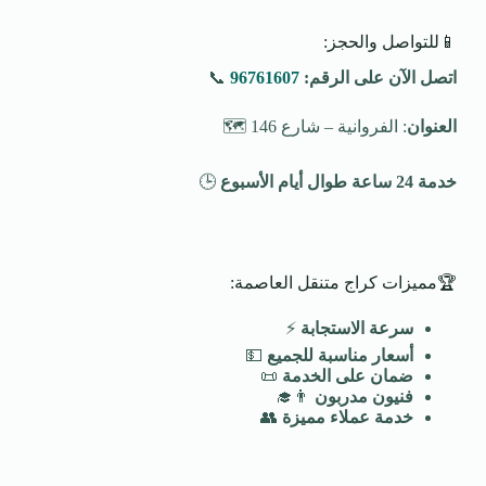
📱للتواصل والحجز:
اتصل الآن على الرقم:
96761607
📞
العنوان
: الفروانية – شارع 146 🗺️
خدمة 24 ساعة طوال أيام الأسبوع
🕒
🏆مميزات كراج متنقل العاصمة:
سرعة الاستجابة
⚡
أسعار مناسبة للجميع
💵
ضمان على الخدمة
📜
فنيون مدربون
👨‍🎓
خدمة عملاء مميزة
👥