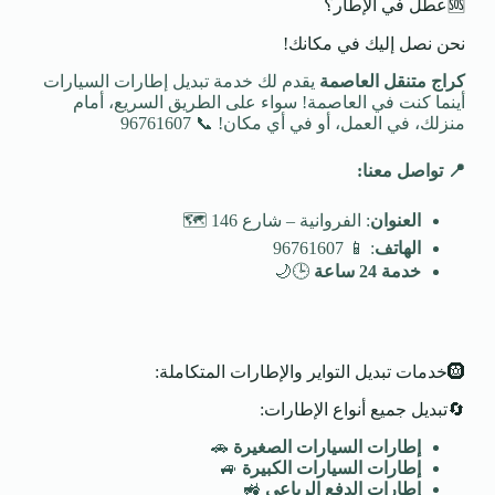
🆘عطل في الإطار؟
نحن نصل إليك في مكانك!
كراج متنقل العاصمة
يقدم لك خدمة تبديل إطارات السيارات
أينما كنت في العاصمة! سواء على الطريق السريع، أمام
منزلك، في العمل، أو في أي مكان! 📞 96761607
📍
تواصل معنا
:
العنوان
: الفروانية – شارع 146 🗺️
الهاتف
: 📱 96761607
خدمة 24 ساعة
🕒🌙
🛞خدمات تبديل التواير والإطارات المتكاملة:
🔄تبديل جميع أنواع الإطارات:
إطارات السيارات الصغيرة
🚗
إطارات السيارات الكبيرة
🚙
إطارات الدفع الرباعي
🚜