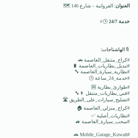
العنوان
: الفروانية – شارع 146 🗺️
خدمة 24/7
🕒⚡
🔖الهاشتاجات:
#كراج_متنقل_العاصمة 🚗
#تبديل_بطاريات_العاصمة 🔋
#بطارية_سيارة_العاصمة 🔧
#خدمة_24_ساعة 🕒
#طوارئ_بطارية 🆘
#فني_بطاريات_متنقل 👨‍🔧
#تصليح_سيارات_على_الطريق 🛣️
#كراج_منزلي_العاصمة 🏠
#بطاريات_أصلية ✅
#سحب_سيارة_العاصمة 🚙
#Mobile_Garage_Kuwait 🚗