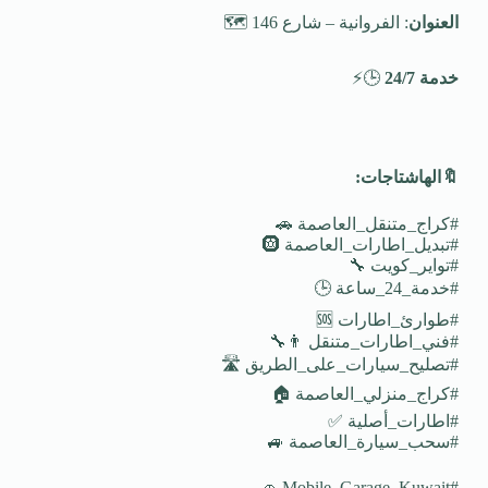
العنوان
: الفروانية – شارع 146 🗺️
خدمة 24/7
🕒⚡
🔖
الهاشتاجات
:
#كراج_متنقل_العاصمة 🚗
#تبديل_اطارات_العاصمة 🛞
#تواير_كويت 🔧
#خدمة_24_ساعة 🕒
#طوارئ_اطارات 🆘
#فني_اطارات_متنقل 👨‍🔧
#تصليح_سيارات_على_الطريق 🛣️
#كراج_منزلي_العاصمة 🏠
#اطارات_أصلية ✅
#سحب_سيارة_العاصمة 🚙
#Mobile_Garage_Kuwait 🚗