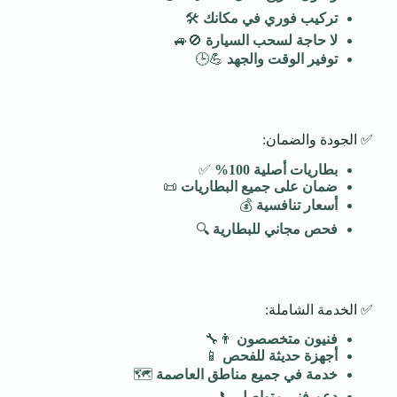
تركيب فوري في مكانك
🛠️
لا حاجة لسحب السيارة
🚫🚙
توفير الوقت والجهد
💪🕒
✅ الجودة والضمان:
بطاريات أصلية 100
%
✅
ضمان على جميع البطاريات
📜
أسعار تنافسية
💰
فحص مجاني للبطارية
🔍
✅ الخدمة الشاملة:
فنيون متخصصون
👨‍🔧
أجهزة حديثة للفحص
📱
خدمة في جميع مناطق العاصمة
🗺️
دعم فني متواصل
📞