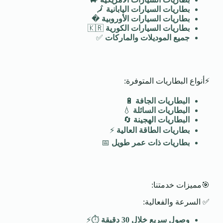
بطاريات السيارات اليابانية
🗾
بطاريات السيارات الأوروبية
�️
بطاريات السيارات الكورية
🇰🇷
جميع الموديلات والماركات
✅
⚡أنواع البطاريات المتوفرة:
البطاريات الجافة
🔋
البطاريات السائلة
💧
البطاريات الهجينة
🔄
بطاريات الطاقة العالية
⚡
بطاريات ذات عمر طويل
📅
🎯مميزات خدمتنا:
✅ السرعة والفعالية:
وصول سريع خلال 30 دقيقة
⏱️⚡