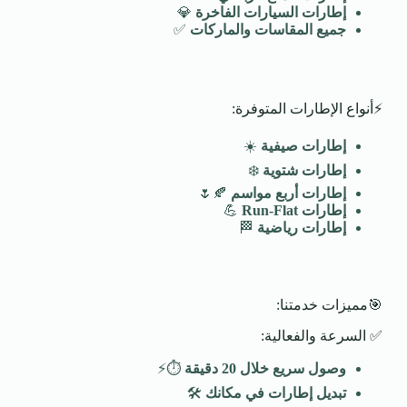
إطارات السيارات الفاخرة
💎
جميع المقاسات والماركات
✅
⚡أنواع الإطارات المتوفرة:
إطارات صيفية
☀️
إطارات شتوية
❄️
إطارات أربع مواسم
🍂🌷
إطارات
Run-Flat
💪
إطارات رياضية
🏁
🎯مميزات خدمتنا:
✅ السرعة والفعالية:
وصول سريع خلال 20 دقيقة
⏱️⚡
تبديل إطارات في مكانك
🛠️