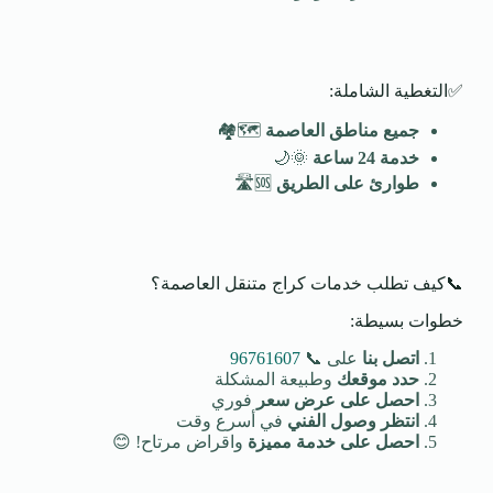
✅التغطية الشاملة:
جميع مناطق العاصمة
🗺️🏘️
خدمة 24 ساعة
🌞🌙
طوارئ على الطريق
🆘🛣️
📞كيف تطلب خدمات كراج متنقل العاصمة؟
خطوات بسيطة:
اتصل بنا
على 📞
96761607
حدد موقعك
وطبيعة المشكلة
احصل على عرض سعر
فوري
انتظر وصول الفني
في أسرع وقت
احصل على خدمة مميزة
واقراض مرتاح! 😊