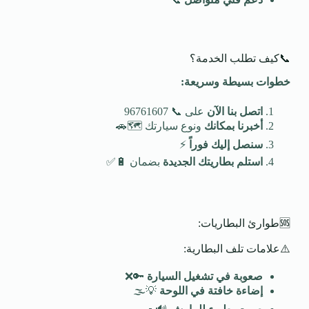
📞كيف تطلب الخدمة؟
خطوات بسيطة وسريعة
:
اتصل بنا الآن
على 📞 96761607
أخبرنا بمكانك
ونوع سيارتك 🗺️🚗
سنصل إليك فوراً
⚡
استلم بطاريتك الجديدة
بضمان 🔋✅
🆘طوارئ البطاريات:
⚠️علامات تلف البطارية:
صعوبة في تشغيل السيارة
🔑❌
إضاءة خافتة في اللوحة
💡🌫️