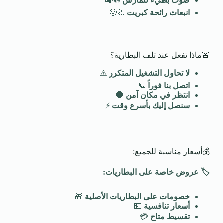
صوت بطيء للمارش
🔊🐢
انبعاث رائحة كبريت
👃🤢
🚨ماذا تفعل عند تلف البطارية؟
لا تحاول التشغيل المتكرر
⚠️
اتصل بنا فوراً
📞
انتظر في مكان آمن
🛑
سنصل إليك بأسرع وقت
⚡
💰أسعار مناسبة للجميع:
🏷️
عروض خاصة على البطاريات
:
خصومات على البطاريات الأصلية
🎁
أسعار تنافسية
💵
تقسيط متاح
💳