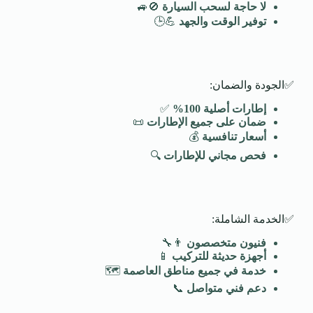
لا حاجة لسحب السيارة
🚫🚙
توفير الوقت والجهد
💪🕒
✅الجودة والضمان:
إطارات أصلية 100
%
✅
ضمان على جميع الإطارات
📜
أسعار تنافسية
💰
فحص مجاني للإطارات
🔍
✅الخدمة الشاملة:
فنيون متخصصون
👨‍🔧
أجهزة حديثة للتركيب
📱
خدمة في جميع مناطق العاصمة
🗺️
دعم فني متواصل
📞