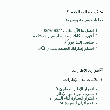
📞 كيف تطلب الخدمة؟
خطوات بسيطة وسريعة
:
اتصل بنا الآن
على 📞 96761607
أخبرنا بمكانك
ونوع إطار سيارتك 🗺️🚗
سنصل إليك فوراً
⚡
استلم إطاراتك الجديدة
بضمان 🛞✅
🆘طوارئ الإطارات:
⚠️ علامات تلف الإطارات:
انفجار الإطار المفاجئ
💥
تسرب الهواء من الإطار
💨
اهتزاز السيارة أثناء السير
📳
عدم اتزان السيارة
🌀