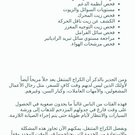
فحص أنظمة الدعم
مستويات السوائل والزيوت
فحص زيت المحرك
الكشف عن زيت ناقل الحركة
فحص زيت التوجيه المعزز
فحص سائل الفرامل
مراجعة مستوي سائل تبريد الرادياتير
فحص مرشحات الهواء.
ومن الجدير بالذكر أن الكراج المتنقل يعد حلاً مريحاً أيضاً
لأولئك الذين ليس لديهم وقت كافٍ للسفر، مثل رجال الأعمال
المشغولين، والأمهات العاملات، وكبار السن، وغيرهم.
فهذه الفئات من الناس غالباً ما يجدون صعوبة في الحصول
على وقت فارغ في جدولهم المزدحم للذهاب إلى ورشة
السيارات والانتظار لأيام طويلة حتى يتم إجراء الصيانة اللازمة.
وبفضل الكراج المتنقل، يمكنهم الآن تجاوز هذه المشكلة
والاستفادة من الخدمة التي يحتاجونها في الوقت المحدد وفقاً