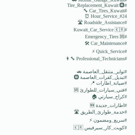
#Tire_Replacement_Kuwait 🛞
#Car_Tires_Kuwait 🔧
#24_Hour_Service ⏰
#Roadside_Assistance 🛣️
#Kuwait_Car_Service 🇰🇷
#Emergency_Tires 🆘
#Car_Maintenance 🛠️
#Quick_Service ⚡
#Professional_Technicians 👨‍🔧
#تواير_متنقل_العاصمة 🚗
#تبديل_كفرات_العاصمة 🛞
#صيانة_اطارات 📍
#فني_سيارات_للطوارئ 🆘
#كراج_سيارتي 🏠
#اطارات_جديدة 🆕
#خدمة_طوارئ_الطريق 🛣️
#سريع_ومضمون ⚡
#كويت_كار_سيرفيس 🇰🇷