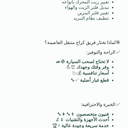
تغيير زيت المحرك بأنواعه
تبديل فلتر الزيت والهواء
تغيير فلتر البنزين
تنظيف نظام التبريد
🎯لماذا تختار فريق كراج متنقل العاصمة؟
✅ الراحة والتوفير:
لا تحتاج لسحب السيارة
🚫🚙
وفر وقتك وجهدك
⏰💪
أسعار تنافسية
💰📉
قطع غيار أصلية
✅🔧
✅ الخبرة والاحترافية:
فنيون متخصصون
👨‍🔧👩‍🔧
أحدث الأجهزة والتقنيات
📱🔬
خدمة سريعة وجودة عالية
⚡🏆