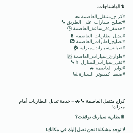
🔖الهاشتاجات:
#كراج_متنقل_العاصمة 🚗
#تصليح_سيارات_على_الطريق 🔧
#خدمة_24_ساعة_العاصمة 🕒
#تبديل_بطاريات_العاصمة 🔋
#تصليح_اطارات_العاصمة 🛞
#صيانة_سيارات_منزلية 🏠
#طوارئ_سيارات_العاصمة 🆘
#فني_سيارات_للمنازل 👨‍🔧
#تواير_العاصمة 🚙
#ضبط_كمبيوتر_السيارة 💻
كراج متنقل العاصمة 🔧🚗 – خدمة تبديل البطاريات أمام
منزلك!
🔋
بطارية سيارتك توقفت؟
لا توجد مشكلة! نحن نصل إليك في مكانك
!