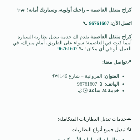
كراج متنقل العاصمة – راحتك أولوية، وسيارتك أمانة
!
🚙✨
اتصل الآن:
96761607
📞
كراج متنقل العاصمة
يقدم لك خدمة تبديل بطارية السيارة
أينما كنت في العاصمة! سواء على الطريق، أمام منزلك، في
العمل، أو في أي مكان! 📞
96761607
📍
تواصل معنا
:
العنوان
: الفروانية – شارع 146 🗺️
الهاتف
: 📱 96761607
خدمة 24 ساعة
🕒🌙
🚗خدمات تبديل البطاريات المتكاملة:
🔄 تبديل جميع أنواع البطاريات:
بطاريات السيارات الأمريكية
🚙