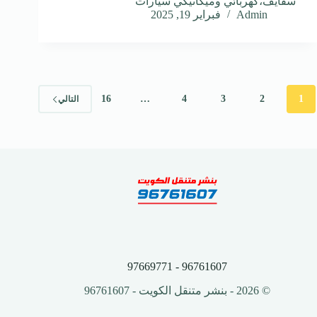
سفايف،كهربائي وميكانيكي سيارات
Admin
فبراير 19, 2025
16
…
4
3
2
1
التالي
96761607 - 97669771
© 2026 - بنشر متنقل الكويت - 96761607