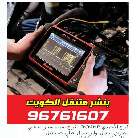
كراج الأحمدي 96761607 ، كراج صيانة سيارات علي
الطريق - تبديل تواير، تبديل بطاريات، تبديل