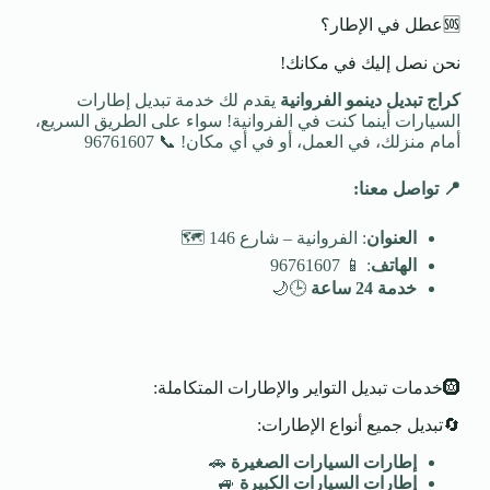
🆘عطل في الإطار؟
نحن نصل إليك في مكانك!
كراج تبديل دينمو الفروانية
يقدم لك خدمة تبديل إطارات
السيارات أينما كنت في الفروانية! سواء على الطريق السريع،
أمام منزلك، في العمل، أو في أي مكان! 📞 96761607
📍
تواصل معنا
:
العنوان
: الفروانية – شارع 146 🗺️
الهاتف
: 📱 96761607
خدمة 24 ساعة
🕒🌙
🛞خدمات تبديل التواير والإطارات المتكاملة:
🔄تبديل جميع أنواع الإطارات:
إطارات السيارات الصغيرة
🚗
إطارات السيارات الكبيرة
🚙