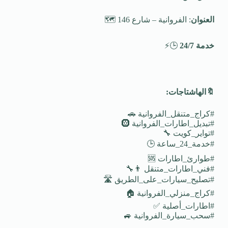
العنوان
: الفروانية – شارع 146 🗺️
خدمة 24/7
🕒⚡
🔖
الهاشتاجات
:
#كراج_متنقل_الفروانية 🚗
#تبديل_اطارات_الفروانية 🛞
#تواير_كويت 🔧
#خدمة_24_ساعة 🕒
#طوارئ_اطارات 🆘
#فني_اطارات_متنقل 👨‍🔧
#تصليح_سيارات_على_الطريق 🛣️
#كراج_منزلي_الفروانية 🏠
#اطارات_أصلية ✅
#سحب_سيارة_الفروانية 🚙