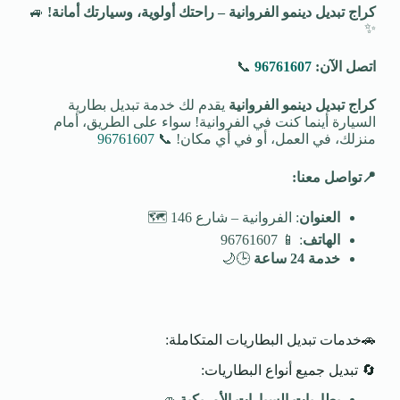
كراج تبديل دينمو الفروانية – راحتك أولوية، وسيارتك أمانة
!
🚙
✨
اتصل الآن:
96761607
📞
كراج تبديل دينمو الفروانية
يقدم لك خدمة تبديل بطارية
السيارة أينما كنت في الفروانية! سواء على الطريق، أمام
منزلك، في العمل، أو في أي مكان! 📞
96761607
📍
تواصل معنا
:
العنوان
: الفروانية – شارع 146 🗺️
الهاتف
: 📱 96761607
خدمة 24 ساعة
🕒🌙
🚗خدمات تبديل البطاريات المتكاملة:
🔄 تبديل جميع أنواع البطاريات:
بطاريات السيارات الأمريكية
🚙