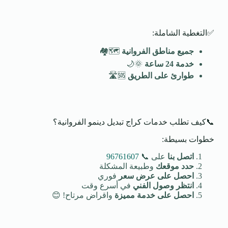
✅التغطية الشاملة:
جميع مناطق الفروانية
🗺️🏘️
خدمة 24 ساعة
🌞🌙
طوارئ على الطريق
🆘🛣️
📞كيف تطلب خدمات كراج تبديل دينمو الفروانية؟
خطوات بسيطة:
اتصل بنا
على 📞
96761607
حدد موقعك
وطبيعة المشكلة
احصل على عرض سعر
فوري
انتظر وصول الفني
في أسرع وقت
احصل على خدمة مميزة
واقراض مرتاح! 😊