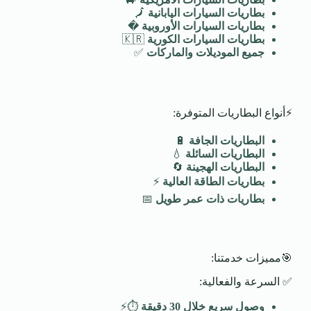
بطاريات السيارات اليابانية
🗾
بطاريات السيارات الأوروبية
�️
بطاريات السيارات الكورية
🇰🇷
جميع الموديلات والماركات
✅
⚡أنواع البطاريات المتوفرة:
البطاريات الجافة
🔋
البطاريات السائلة
💧
البطاريات الهجينة
🔄
بطاريات الطاقة العالية
⚡
بطاريات ذات عمر طويل
📅
🎯مميزات خدمتنا:
✅ السرعة والفعالية:
وصول سريع خلال 30 دقيقة
⏱️⚡