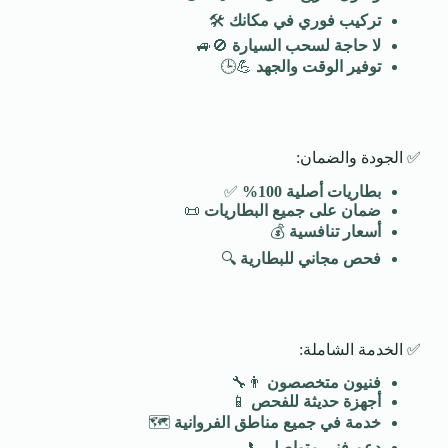
تركيب فوري في مكانك
🛠️
لا حاجة لسحب السيارة
🚫🚙
توفير الوقت والجهد
💪🕒
✅ الجودة والضمان:
بطاريات أصلية 100
%
✅
ضمان على جميع البطاريات
📜
أسعار تنافسية
💰
فحص مجاني للبطارية
🔍
✅ الخدمة الشاملة:
فنيون متخصصون
👨‍🔧
أجهزة حديثة للفحص
📱
خدمة في جميع مناطق الفروانية
🗺️
دعم فني متواصل
📞