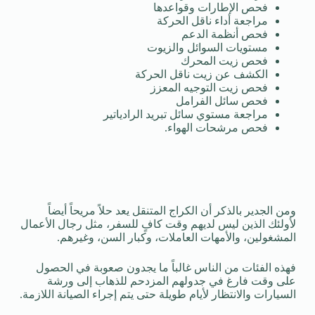
فحص الإطارات وقواعدها
مراجعة أداء ناقل الحركة
فحص أنظمة الدعم
مستويات السوائل والزيوت
فحص زيت المحرك
الكشف عن زيت ناقل الحركة
فحص زيت التوجيه المعزز
فحص سائل الفرامل
مراجعة مستوي سائل تبريد الرادياتير
فحص مرشحات الهواء.
ومن الجدير بالذكر أن الكراج المتنقل يعد حلاً مريحاً أيضاً
لأولئك الذين ليس لديهم وقت كافٍ للسفر، مثل رجال الأعمال
المشغولين، والأمهات العاملات، وكبار السن، وغيرهم.
فهذه الفئات من الناس غالباً ما يجدون صعوبة في الحصول
على وقت فارغ في جدولهم المزدحم للذهاب إلى ورشة
السيارات والانتظار لأيام طويلة حتى يتم إجراء الصيانة اللازمة.