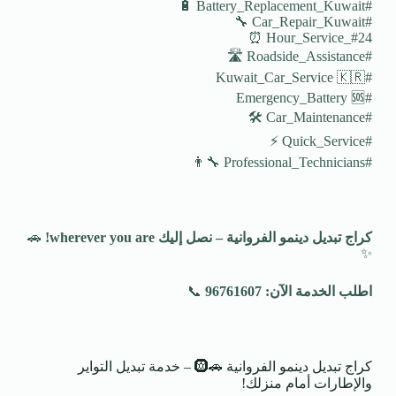
#Battery_Replacement_Kuwait 🔋
#Car_Repair_Kuwait 🔧
#24_Hour_Service ⏰
#Roadside_Assistance 🛣️
#Kuwait_Car_Service 🇰🇷
#Emergency_Battery 🆘
#Car_Maintenance 🛠️
#Quick_Service ⚡
#Professional_Technicians 👨‍🔧
كراج تبديل دينمو الفروانية – نصل إليك
wherever you are!
🚗
✨
اطلب الخدمة الآن: 96761607
📞
كراج تبديل دينمو الفروانية 🚗🛞 – خدمة تبديل التواير
والإطارات أمام منزلك!