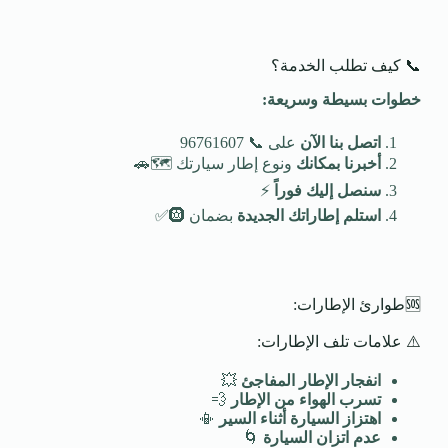
📞 كيف تطلب الخدمة؟
خطوات بسيطة وسريعة
:
اتصل بنا الآن
على 📞 96761607
أخبرنا بمكانك
ونوع إطار سيارتك 🗺️🚗
سنصل إليك فوراً
⚡
استلم إطاراتك الجديدة
بضمان 🛞✅
🆘طوارئ الإطارات:
⚠️ علامات تلف الإطارات:
انفجار الإطار المفاجئ
💥
تسرب الهواء من الإطار
💨
اهتزاز السيارة أثناء السير
📳
عدم اتزان السيارة
🌀