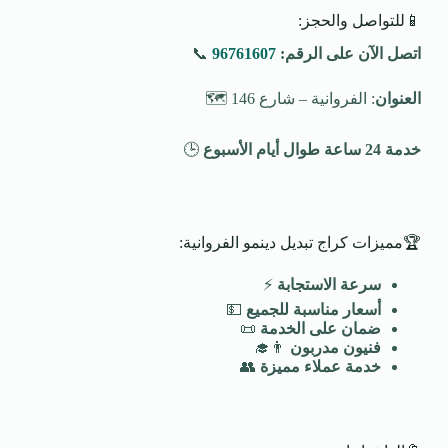
📱للتواصل والحجز:
اتصل الآن على الرقم:
96761607
📞
العنوان
: الفروانية – شارع 146 🗺️
خدمة 24 ساعة طوال أيام الأسبوع
🕒
🏆مميزات كراج تبديل دينمو الفروانية:
سرعة الاستجابة
⚡
أسعار مناسبة للجميع
💵
ضمان على الخدمة
📜
فنيون مدربون
👨‍🎓
خدمة عملاء مميزة
👥