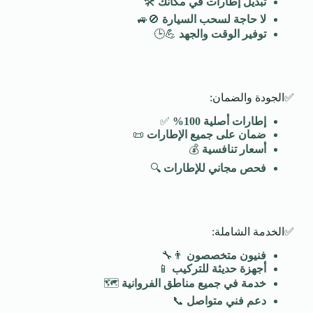
تبديل إطارات في مكانك
🛠️
لا حاجة لسحب السيارة
🚫🚙
توفير الوقت والجهد
💪🕒
✅الجودة والضمان:
إطارات أصلية 100
%
✅
ضمان على جميع الإطارات
📜
أسعار تنافسية
💰
فحص مجاني للإطارات
🔍
✅الخدمة الشاملة:
فنيون متخصصون
👨‍🔧
أجهزة حديثة للتركيب
📱
خدمة في جميع مناطق الفروانية
🗺️
دعم فني متواصل
📞