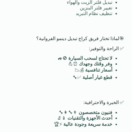
تبديل فلتر الزيت والهواء
تغيير فلتر البنزين
تنظيف نظام التبريد
🎯لماذا تختار فريق كراج تبديل دينمو الفروانية؟
✅ الراحة والتوفير:
لا تحتاج لسحب السيارة
🚫🚙
وفر وقتك وجهدك
⏰💪
أسعار تنافسية
💰📉
قطع غيار أصلية
✅🔧
✅ الخبرة والاحترافية:
فنيون متخصصون
👨‍🔧👩‍🔧
أحدث الأجهزة والتقنيات
📱🔬
خدمة سريعة وجودة عالية
⚡🏆