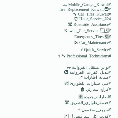
#Mobile_Garage_Kuwait 🚗
#Tire_Replacement_Kuwait 🛞
#Car_Tires_Kuwait 🔧
#24_Hour_Service ⏰
#Roadside_Assistance 🛣️
#Kuwait_Car_Service 🇰🇷
#Emergency_Tires 🆘
#Car_Maintenance 🛠️
#Quick_Service ⚡
#Professional_Technicians 👨‍🔧
#تواير_متنقل_الفروانية 🚗
#تبديل_كفرات_الفروانية 🛞
#صيانة_اطارات 📍
#فني_سيارات_للطوارئ 🆘
#كراج_سيارتي 🏠
#اطارات_جديدة 🆕
#خدمة_طوارئ_الطريق 🛣️
#سريع_ومضمون ⚡
#كويت_كار_سيرفيس 🇰🇷