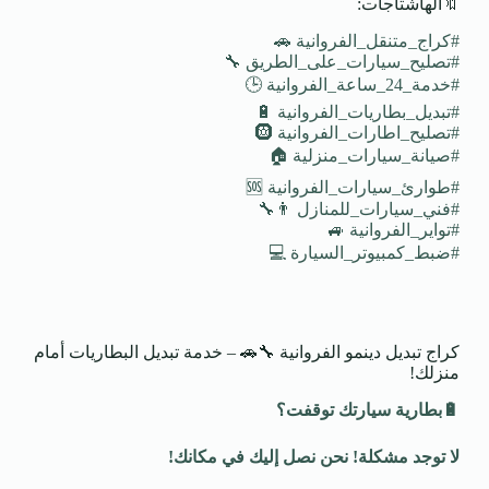
🔖الهاشتاجات:
#كراج_متنقل_الفروانية 🚗
#تصليح_سيارات_على_الطريق 🔧
#خدمة_24_ساعة_الفروانية 🕒
#تبديل_بطاريات_الفروانية 🔋
#تصليح_اطارات_الفروانية 🛞
#صيانة_سيارات_منزلية 🏠
#طوارئ_سيارات_الفروانية 🆘
#فني_سيارات_للمنازل 👨‍🔧
#تواير_الفروانية 🚙
#ضبط_كمبيوتر_السيارة 💻
كراج تبديل دينمو الفروانية 🔧🚗 – خدمة تبديل البطاريات أمام
منزلك!
🔋
بطارية سيارتك توقفت؟
لا توجد مشكلة! نحن نصل إليك في مكانك
!