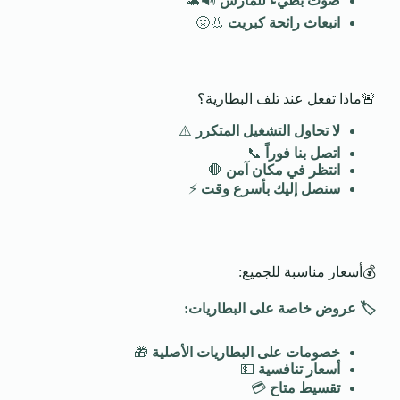
صوت بطيء للمارش
🔊🐢
انبعاث رائحة كبريت
👃🤢
🚨ماذا تفعل عند تلف البطارية؟
لا تحاول التشغيل المتكرر
⚠️
اتصل بنا فوراً
📞
انتظر في مكان آمن
🛑
سنصل إليك بأسرع وقت
⚡
💰أسعار مناسبة للجميع:
🏷️
عروض خاصة على البطاريات
:
خصومات على البطاريات الأصلية
🎁
أسعار تنافسية
💵
تقسيط متاح
💳