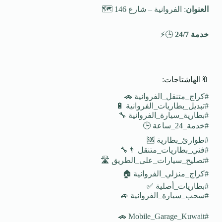
العنوان
: الفروانية – شارع 146 🗺️
خدمة 24/7
🕒⚡
🔖الهاشتاجات:
#كراج_متنقل_الفروانية 🚗
#تبديل_بطاريات_الفروانية 🔋
#بطارية_سيارة_الفروانية 🔧
#خدمة_24_ساعة 🕒
#طوارئ_بطارية 🆘
#فني_بطاريات_متنقل 👨‍🔧
#تصليح_سيارات_على_الطريق 🛣️
#كراج_منزلي_الفروانية 🏠
#بطاريات_أصلية ✅
#سحب_سيارة_الفروانية 🚙
#Mobile_Garage_Kuwait 🚗