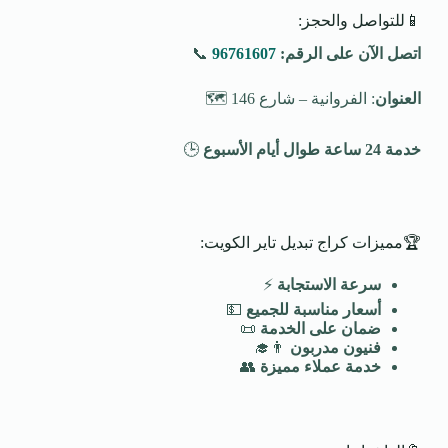
📱للتواصل والحجز:
اتصل الآن على الرقم:
96761607
📞
العنوان
: الفروانية – شارع 146 🗺️
خدمة 24 ساعة طوال أيام الأسبوع
🕒
🏆مميزات كراج تبديل تاير الكويت:
سرعة الاستجابة
⚡
أسعار مناسبة للجميع
💵
ضمان على الخدمة
📜
فنيون مدربون
👨‍🎓
خدمة عملاء مميزة
👥