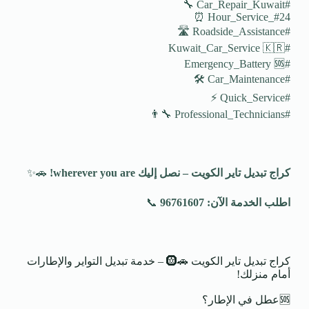
#Car_Repair_Kuwait 🔧
#24_Hour_Service ⏰
#Roadside_Assistance 🛣️
#Kuwait_Car_Service 🇰🇷
#Emergency_Battery 🆘
#Car_Maintenance 🛠️
#Quick_Service ⚡
#Professional_Technicians 👨‍🔧
كراج تبديل تاير الكويت – نصل إليك
wherever you are!
🚗✨
اطلب الخدمة الآن: 96761607
📞
كراج تبديل تاير الكويت 🚗🛞 – خدمة تبديل التواير والإطارات
أمام منزلك!
🆘عطل في الإطار؟