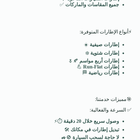
جميع المقاسات والماركات
✅
⚡أنواع الإطارات المتوفرة:
إطارات صيفية
☀️
إطارات شتوية
❄️
إطارات أربع مواسم
🍂🌷
إطارات
Run-Flat
💪
إطارات رياضية
🏁
🎯مميزات خدمتنا:
✅ السرعة والفعالية:
وصول سريع خلال 20 دقيقة
⏱️⚡
تبديل إطارات في مكانك
🛠️
لا حاجة لسحب السيارة
🚫🚙