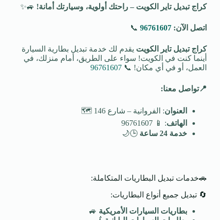
كراج تبديل تاير الكويت – راحتك أولوية، وسيارتك أمانة
!
🚙✨
اتصل الآن:
96761607
📞
كراج تبديل تاير الكويت
يقدم لك خدمة تبديل بطارية السيارة
أينما كنت في الكويت! سواء على الطريق، أمام منزلك، في
العمل، أو في أي مكان! 📞
96761607
📍
تواصل معنا
:
العنوان
: الفروانية – شارع 146 🗺️
الهاتف
: 📱 96761607
خدمة 24 ساعة
🕒🌙
🚗خدمات تبديل البطاريات المتكاملة:
🔄 تبديل جميع أنواع البطاريات:
بطاريات السيارات الأمريكية
🚙