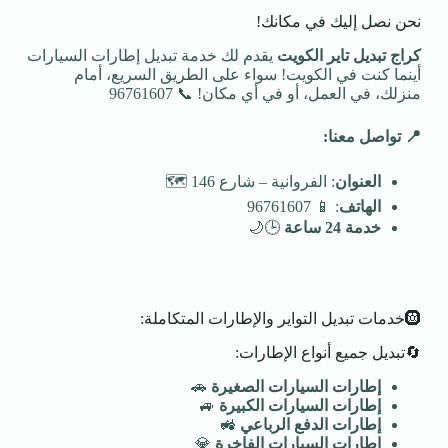
نحن نصل إليك في مكانك!
كراج تبديل تاير الكويت
يقدم لك خدمة تبديل إطارات السيارات
أينما كنت في الكويت! سواء على الطريق السريع، أمام
منزلك، في العمل، أو في أي مكان! 📞 96761607
📍
تواصل معنا
:
العنوان
: الفروانية – شارع 146 🗺️
الهاتف
: 📱 96761607
خدمة 24 ساعة
🕒🌙
🛞خدمات تبديل التواير والإطارات المتكاملة:
🔄تبديل جميع أنواع الإطارات:
إطارات السيارات الصغيرة
🚗
إطارات السيارات الكبيرة
🚙
إطارات الدفع الرباعي
🚜
إطارات السيارات الفاخرة
💎