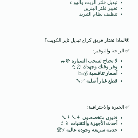
تبديل فلتر الزيت والهواء
تغيير فلتر البنزين
تنظيف نظام التبريد
🎯لماذا تختار فريق كراج تبديل تاير الكويت؟
✅ الراحة والتوفير:
لا تحتاج لسحب السيارة
🚫🚙
وفر وقتك وجهدك
⏰💪
أسعار تنافسية
💰📉
قطع غيار أصلية
✅🔧
✅ الخبرة والاحترافية:
فنيون متخصصون
👨‍🔧👩‍🔧
أحدث الأجهزة والتقنيات
📱🔬
خدمة سريعة وجودة عالية
⚡🏆