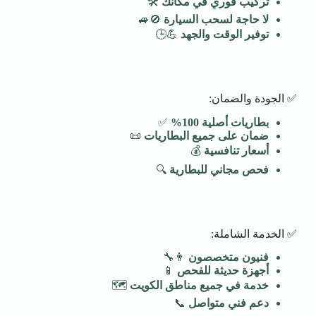
تركيب فوري في مكانك
🛠️
لا حاجة لسحب السيارة
🚫🚙
توفير الوقت والجهد
💪🕒
✅ الجودة والضمان:
بطاريات أصلية 100
%
✅
ضمان على جميع البطاريات
📜
أسعار تنافسية
💰
فحص مجاني للبطارية
🔍
✅ الخدمة الشاملة:
فنيون متخصصون
👨‍🔧
أجهزة حديثة للفحص
📱
خدمة في جميع مناطق الكويت
🗺️
دعم فني متواصل
📞