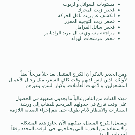
مستويات السوائل والزيوت
فحص زيت المحرك
الكشف عن زيت ناقل الحركة
فحص زيت التوجيه المعزز
فحص سائل الفرامل
مراجعة مستوي سائل تبريد الرادياتير
فحص مرشحات الهواء.
ومن الجدير بالذكر أن الكراج المتنقل يعد حلاً مريحاً أيضاً
لأولئك الذين ليس لديهم وقت كافٍ للسفر، مثل رجال الأعمال
المشغولين، والأمهات العاملات، وكبار السن، وغيرهم.
فهذه الفئات من الناس غالباً ما يجدون صعوبة في الحصول
على وقت فارغ في جدولهم المزدحم للذهاب إلى ورشة
السيارات والانتظار لأيام طويلة حتى يتم إجراء الصيانة اللازمة.
وبفضل الكراج المتنقل، يمكنهم الآن تجاوز هذه المشكلة
والاستفادة من الخدمة التي يحتاجونها في الوقت المحدد وفقاً
لجدولهم الزمني.