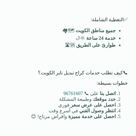
✅التغطية الشاملة:
جميع مناطق الكويت
🗺️🏘️
خدمة 24 ساعة
🌞🌙
طوارئ على الطريق
🆘🛣️
📞كيف تطلب خدمات كراج تبديل تاير الكويت؟
خطوات بسيطة:
اتصل بنا
على 📞
96761607
حدد موقعك
وطبيعة المشكلة
احصل على عرض سعر
فوري
انتظر وصول الفني
في أسرع وقت
احصل على خدمة مميزة
واقراض مرتاح! 😊