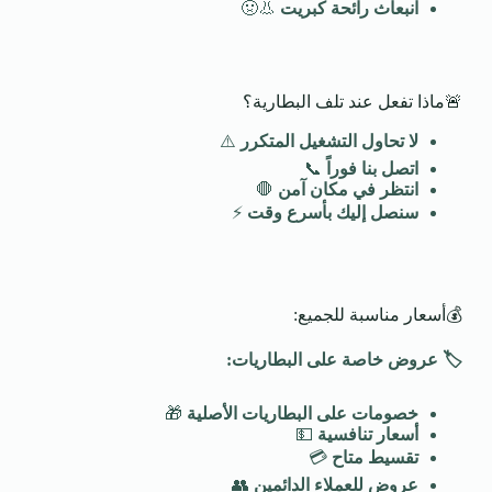
انبعاث رائحة كبريت
👃🤢
🚨ماذا تفعل عند تلف البطارية؟
لا تحاول التشغيل المتكرر
⚠️
اتصل بنا فوراً
📞
انتظر في مكان آمن
🛑
سنصل إليك بأسرع وقت
⚡
💰أسعار مناسبة للجميع:
🏷️
عروض خاصة على البطاريات
:
خصومات على البطاريات الأصلية
🎁
أسعار تنافسية
💵
تقسيط متاح
💳
عروض للعملاء الدائمين
👥