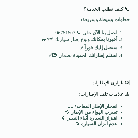
📞 كيف تطلب الخدمة؟
خطوات بسيطة وسريعة
:
اتصل بنا الآن
على 📞 96761607
أخبرنا بمكانك
ونوع إطار سيارتك 🗺️🚗
سنصل إليك فوراً
⚡
استلم إطاراتك الجديدة
بضمان 🛞✅
🆘طوارئ الإطارات:
⚠️ علامات تلف الإطارات:
انفجار الإطار المفاجئ
💥
تسرب الهواء من الإطار
💨
اهتزاز السيارة أثناء السير
📳
عدم اتزان السيارة
🌀