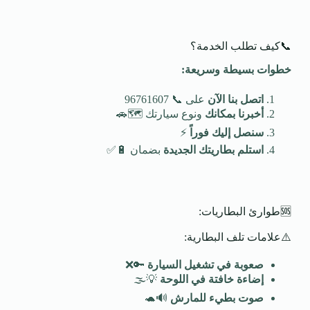
📞كيف تطلب الخدمة؟
خطوات بسيطة وسريعة
:
اتصل بنا الآن
على 📞 96761607
أخبرنا بمكانك
ونوع سيارتك 🗺️🚗
سنصل إليك فوراً
⚡
استلم بطاريتك الجديدة
بضمان 🔋✅
🆘طوارئ البطاريات:
⚠️علامات تلف البطارية:
صعوبة في تشغيل السيارة
🔑❌
إضاءة خافتة في اللوحة
💡🌫️
صوت بطيء للمارش
🔊🐢