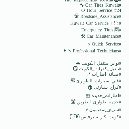
#Car_Tires_Kuwait 🔧
#24_Hour_Service ⏰
#Roadside_Assistance 🛣️
#Kuwait_Car_Service 🇰🇷
#Emergency_Tires 🆘
#Car_Maintenance 🛠️
#Quick_Service ⚡
#Professional_Technicians 👨‍🔧
#تواير_متنقل_الكويت 🚗
#تبديل_كفرات_الكويت 🛞
#صيانة_اطارات 📍
#فني_سيارات_للطوارئ 🆘
#كراج_سيارتي 🏠
#اطارات_جديدة 🆕
#خدمة_طوارئ_الطريق 🛣️
#سريع_ومضمون ⚡
#كويت_كار_سيرفيس 🇰🇷