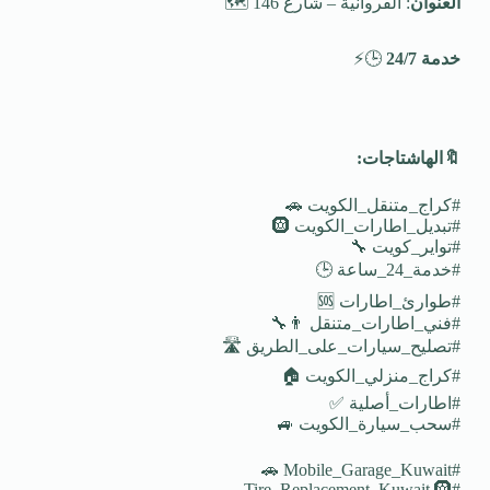
العنوان
: الفروانية – شارع 146 🗺️
خدمة 24/7
🕒⚡
🔖
الهاشتاجات
:
#كراج_متنقل_الكويت 🚗
#تبديل_اطارات_الكويت 🛞
#تواير_كويت 🔧
#خدمة_24_ساعة 🕒
#طوارئ_اطارات 🆘
#فني_اطارات_متنقل 👨‍🔧
#تصليح_سيارات_على_الطريق 🛣️
#كراج_منزلي_الكويت 🏠
#اطارات_أصلية ✅
#سحب_سيارة_الكويت 🚙
#Mobile_Garage_Kuwait 🚗
#Tire_Replacement_Kuwait 🛞