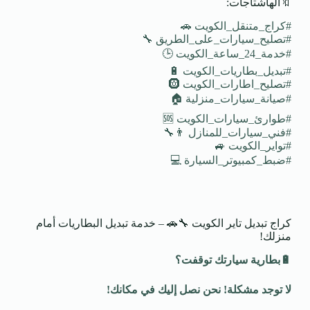
🔖الهاشتاجات:
#كراج_متنقل_الكويت 🚗
#تصليح_سيارات_على_الطريق 🔧
#خدمة_24_ساعة_الكويت 🕒
#تبديل_بطاريات_الكويت 🔋
#تصليح_اطارات_الكويت 🛞
#صيانة_سيارات_منزلية 🏠
#طوارئ_سيارات_الكويت 🆘
#فني_سيارات_للمنازل 👨‍🔧
#تواير_الكويت 🚙
#ضبط_كمبيوتر_السيارة 💻
كراج تبديل تاير الكويت 🔧🚗 – خدمة تبديل البطاريات أمام
منزلك!
🔋
بطارية سيارتك توقفت؟
لا توجد مشكلة! نحن نصل إليك في مكانك
!