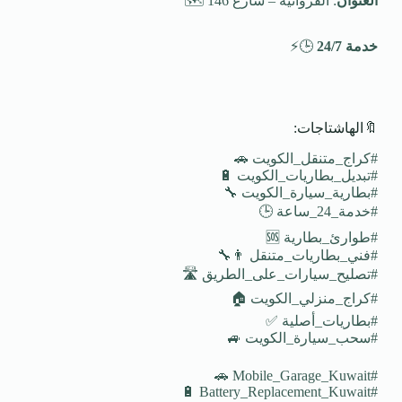
العنوان
: الفروانية – شارع 146 🗺️
خدمة 24/7
🕒⚡
🔖الهاشتاجات:
#كراج_متنقل_الكويت 🚗
#تبديل_بطاريات_الكويت 🔋
#بطارية_سيارة_الكويت 🔧
#خدمة_24_ساعة 🕒
#طوارئ_بطارية 🆘
#فني_بطاريات_متنقل 👨‍🔧
#تصليح_سيارات_على_الطريق 🛣️
#كراج_منزلي_الكويت 🏠
#بطاريات_أصلية ✅
#سحب_سيارة_الكويت 🚙
#Mobile_Garage_Kuwait 🚗
#Battery_Replacement_Kuwait 🔋