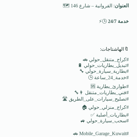
العنوان
: الفروانية – شارع 146 🗺️
خدمة 24/7
🕒⚡
🔖الهاشتاجات:
#كراج_متنقل_حولي 🚗
#تبديل_بطاريات_حولي 🔋
#بطارية_سيارة_حولي 🔧
#خدمة_24_ساعة 🕒
#طوارئ_بطارية 🆘
#فني_بطاريات_متنقل 👨‍🔧
#تصليح_سيارات_على_الطريق 🛣️
#كراج_منزلي_حولي 🏠
#بطاريات_أصلية ✅
#سحب_سيارة_حولي 🚙
#Mobile_Garage_Kuwait 🚗