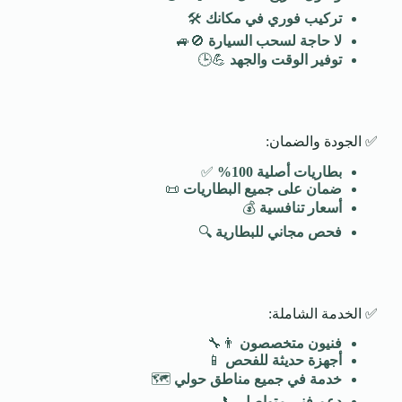
تركيب فوري في مكانك
🛠️
لا حاجة لسحب السيارة
🚫🚙
توفير الوقت والجهد
💪🕒
✅ الجودة والضمان:
بطاريات أصلية 100
%
✅
ضمان على جميع البطاريات
📜
أسعار تنافسية
💰
فحص مجاني للبطارية
🔍
✅ الخدمة الشاملة:
فنيون متخصصون
👨‍🔧
أجهزة حديثة للفحص
📱
خدمة في جميع مناطق حولي
🗺️
دعم فني متواصل
📞