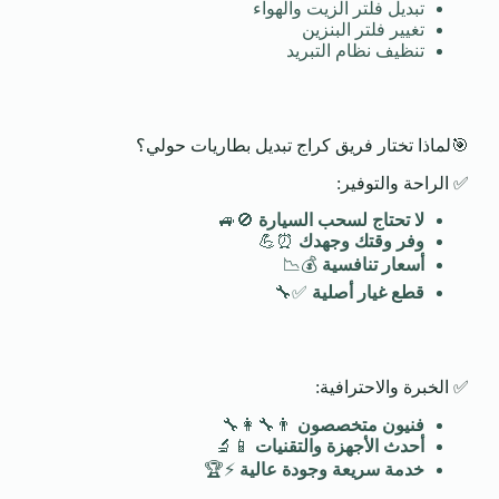
تبديل فلتر الزيت والهواء
تغيير فلتر البنزين
تنظيف نظام التبريد
🎯لماذا تختار فريق كراج تبديل بطاريات حولي؟
✅ الراحة والتوفير:
لا تحتاج لسحب السيارة
🚫🚙
وفر وقتك وجهدك
⏰💪
أسعار تنافسية
💰📉
قطع غيار أصلية
✅🔧
✅ الخبرة والاحترافية:
فنيون متخصصون
👨‍🔧👩‍🔧
أحدث الأجهزة والتقنيات
📱🔬
خدمة سريعة وجودة عالية
⚡🏆