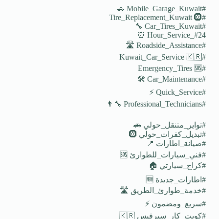
#Mobile_Garage_Kuwait 🚗
#Tire_Replacement_Kuwait 🛞
#Car_Tires_Kuwait 🔧
#24_Hour_Service ⏰
#Roadside_Assistance 🛣️
#Kuwait_Car_Service 🇰🇷
#Emergency_Tires 🆘
#Car_Maintenance 🛠️
#Quick_Service ⚡
#Professional_Technicians 👨‍🔧
#تواير_متنقل_حولي 🚗
#تبديل_كفرات_حولي 🛞
#صيانة_اطارات 📍
#فني_سيارات_للطوارئ 🆘
#كراج_سيارتي 🏠
#اطارات_جديدة 🆕
#خدمة_طوارئ_الطريق 🛣️
#سريع_ومضمون ⚡
#كويت_كار_سيرفيس 🇰🇷