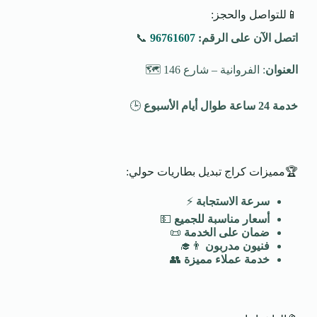
📱للتواصل والحجز:
اتصل الآن على الرقم:
96761607
📞
العنوان
: الفروانية – شارع 146 🗺️
خدمة 24 ساعة طوال أيام الأسبوع
🕒
🏆مميزات كراج تبديل بطاريات حولي:
سرعة الاستجابة
⚡
أسعار مناسبة للجميع
💵
ضمان على الخدمة
📜
فنيون مدربون
👨‍🎓
خدمة عملاء مميزة
👥