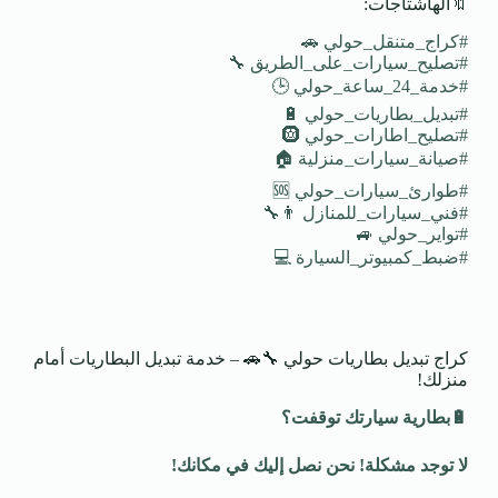
🔖الهاشتاجات:
#كراج_متنقل_حولي 🚗
#تصليح_سيارات_على_الطريق 🔧
#خدمة_24_ساعة_حولي 🕒
#تبديل_بطاريات_حولي 🔋
#تصليح_اطارات_حولي 🛞
#صيانة_سيارات_منزلية 🏠
#طوارئ_سيارات_حولي 🆘
#فني_سيارات_للمنازل 👨‍🔧
#تواير_حولي 🚙
#ضبط_كمبيوتر_السيارة 💻
كراج تبديل بطاريات حولي 🔧🚗 – خدمة تبديل البطاريات أمام
منزلك!
🔋
بطارية سيارتك توقفت؟
لا توجد مشكلة! نحن نصل إليك في مكانك
!