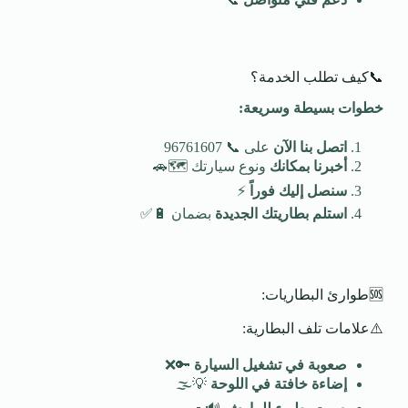
📞كيف تطلب الخدمة؟
خطوات بسيطة وسريعة
:
اتصل بنا الآن
على 📞 96761607
أخبرنا بمكانك
ونوع سيارتك 🗺️🚗
سنصل إليك فوراً
⚡
استلم بطاريتك الجديدة
بضمان 🔋✅
🆘طوارئ البطاريات:
⚠️علامات تلف البطارية:
صعوبة في تشغيل السيارة
🔑❌
إضاءة خافتة في اللوحة
💡🌫️