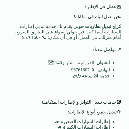
🆘عطل في الإطار؟
نحن نصل إليك في مكانك!
كراج تبديل بطاريات حولي
يقدم لك خدمة تبديل إطارات
السيارات أينما كنت في حولي! سواء على الطريق السريع،
أمام منزلك، في العمل، أو في أي مكان! 📞 96761607
📍
تواصل معنا
:
العنوان
: الفروانية – شارع 146 🗺️
الهاتف
: 📱 96761607
خدمة 24 ساعة
🕒🌙
🛞خدمات تبديل التواير والإطارات المتكاملة:
🔄تبديل جميع أنواع الإطارات:
إطارات السيارات الصغيرة
🚗
إطارات السيارات الكبيرة
🚙