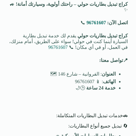
كراج تبديل بطاريات حولي – راحتك أولوية، وسيارتك أمانة
!
🚙
✨
اتصل الآن:
96761607
📞
كراج تبديل بطاريات حولي
يقدم لك خدمة تبديل بطارية
السيارة أينما كنت في حولي! سواء على الطريق، أمام منزلك،
في العمل، أو في أي مكان! 📞
96761607
📍
تواصل معنا
:
العنوان
: الفروانية – شارع 146 🗺️
الهاتف
: 📱 96761607
خدمة 24 ساعة
🕒🌙
🚗خدمات تبديل البطاريات المتكاملة:
🔄 تبديل جميع أنواع البطاريات:
بطاريات السيارات الأمريكية
🚙