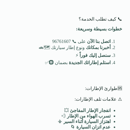
📞 كيف تطلب الخدمة؟
خطوات بسيطة وسريعة
:
اتصل بنا الآن
على 📞 96761607
أخبرنا بمكانك
ونوع إطار سيارتك 🗺️🚗
سنصل إليك فوراً
⚡
استلم إطاراتك الجديدة
بضمان 🛞✅
🆘طوارئ الإطارات:
⚠️ علامات تلف الإطارات:
انفجار الإطار المفاجئ
💥
تسرب الهواء من الإطار
💨
اهتزاز السيارة أثناء السير
📳
عدم اتزان السيارة
🌀