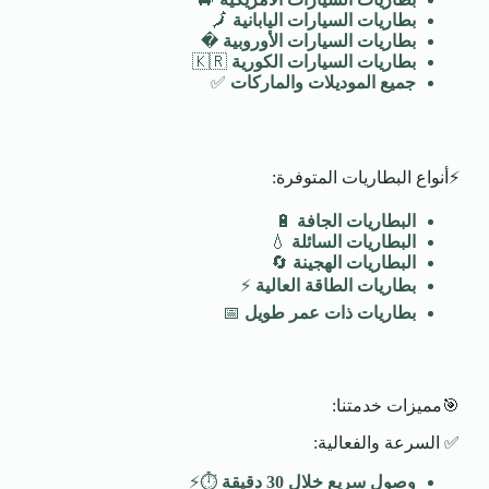
بطاريات السيارات اليابانية
🗾
بطاريات السيارات الأوروبية
�️
بطاريات السيارات الكورية
🇰🇷
جميع الموديلات والماركات
✅
⚡أنواع البطاريات المتوفرة:
البطاريات الجافة
🔋
البطاريات السائلة
💧
البطاريات الهجينة
🔄
بطاريات الطاقة العالية
⚡
بطاريات ذات عمر طويل
📅
🎯مميزات خدمتنا:
✅ السرعة والفعالية:
وصول سريع خلال 30 دقيقة
⏱️⚡