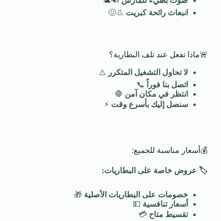
صوت بطيء للمارش
🔊🐢
انبعاث رائحة كبريت
👃🤢
🚨ماذا تفعل عند تلف البطارية؟
لا تحاول التشغيل المتكرر
⚠️
اتصل بنا فوراً
📞
انتظر في مكان آمن
🛑
سنصل إليك بأسرع وقت
⚡
💰أسعار مناسبة للجميع:
🏷️
عروض خاصة على البطاريات
:
خصومات على البطاريات الأصلية
🎁
أسعار تنافسية
💵
تقسيط متاح
💳