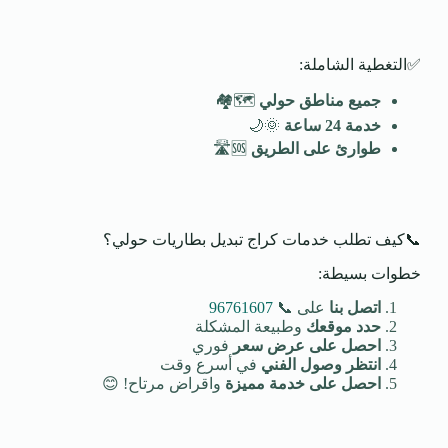
✅التغطية الشاملة:
جميع مناطق حولي
🗺️🏘️
خدمة 24 ساعة
🌞🌙
طوارئ على الطريق
🆘🛣️
📞كيف تطلب خدمات كراج تبديل بطاريات حولي؟
خطوات بسيطة:
اتصل بنا
على 📞
96761607
حدد موقعك
وطبيعة المشكلة
احصل على عرض سعر
فوري
انتظر وصول الفني
في أسرع وقت
احصل على خدمة مميزة
واقراض مرتاح! 😊