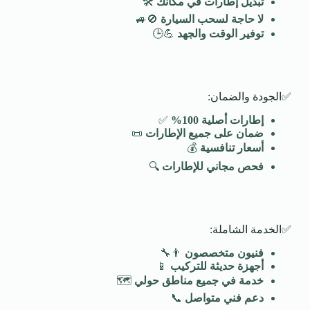
تبديل إطارات في مكانك
🛠️
لا حاجة لسحب السيارة
🚫🚙
توفير الوقت والجهد
💪🕒
✅الجودة والضمان:
إطارات أصلية 100
%
✅
ضمان على جميع الإطارات
📜
أسعار تنافسية
💰
فحص مجاني للإطارات
🔍
✅الخدمة الشاملة:
فنيون متخصصون
👨‍🔧
أجهزة حديثة للتركيب
📱
خدمة في جميع مناطق حولي
🗺️
دعم فني متواصل
📞