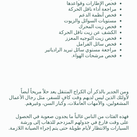
فحص الإطارات وقواعدها
مراجعة أداء ناقل الحركة
فحص أنظمة الدعم
مستويات السوائل والزيوت
فحص زيت المحرك
الكشف عن زيت ناقل الحركة
فحص زيت التوجيه المعزز
فحص سائل الفرامل
مراجعة مستوي سائل تبريد الرادياتير
فحص مرشحات الهواء.
ومن الجدير بالذكر أن الكراج المتنقل يعد حلاً مريحاً أيضاً
لأولئك الذين ليس لديهم وقت كافٍ للسفر، مثل رجال الأعمال
المشغولين، والأمهات العاملات، وكبار السن، وغيرهم.
فهذه الفئات من الناس غالباً ما يجدون صعوبة في الحصول
على وقت فارغ في جدولهم المزدحم للذهاب إلى ورشة
السيارات والانتظار لأيام طويلة حتى يتم إجراء الصيانة اللازمة.