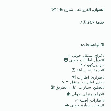
العنوان
: الفروانية – شارع 146 🗺️
خدمة 24/7
🕒⚡
🔖
الهاشتاجات
:
#كراج_متنقل_حولي 🚗
#تبديل_اطارات_حولي 🛞
#تواير_كويت 🔧
#خدمة_24_ساعة 🕒
#طوارئ_اطارات 🆘
#فني_اطارات_متنقل 👨‍🔧
#تصليح_سيارات_على_الطريق 🛣️
#كراج_منزلي_حولي 🏠
#اطارات_أصلية ✅
#سحب_سيارة_حولي 🚙