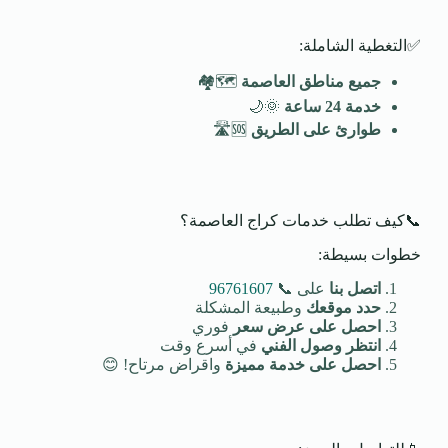
✅التغطية الشاملة:
جميع مناطق العاصمة
🗺️🏘️
خدمة 24 ساعة
🌞🌙
طوارئ على الطريق
🆘🛣️
📞كيف تطلب خدمات كراج العاصمة؟
خطوات بسيطة:
اتصل بنا
على 📞
96761607
حدد موقعك
وطبيعة المشكلة
احصل على عرض سعر
فوري
انتظر وصول الفني
في أسرع وقت
احصل على خدمة مميزة
واقراض مرتاح! 😊