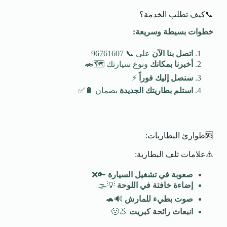
📞كيف تطلب الخدمة؟
خطوات بسيطة وسريعة
:
اتصل بنا الآن
على 📞 96761607
أخبرنا بمكانك
ونوع سيارتك 🗺️🚗
سنصل إليك فوراً
⚡
استلم بطاريتك الجديدة
بضمان 🔋✅
🆘طوارئ البطاريات:
⚠️علامات تلف البطارية:
صعوبة في تشغيل السيارة
🔑❌
إضاءة خافتة في اللوحة
💡🌫️
صوت بطيء للمارش
🔊🐢
انبعاث رائحة كبريت
👃🤢