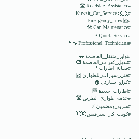
#Roadside_Assistance 🛣️
#Kuwait_Car_Service 🇰🇷
#Emergency_Tires 🆘
#Car_Maintenance 🛠️
#Quick_Service ⚡
#Professional_Technicians 👨‍🔧
#تواير_متنقل_العاصمة 🚗
#تبديل_كفرات_العاصمة 🛞
#صيانة_اطارات 📍
#فني_سيارات_للطوارئ 🆘
#كراج_سيارتي 🏠
#اطارات_جديدة 🆕
#خدمة_طوارئ_الطريق 🛣️
#سريع_ومضمون ⚡
#كويت_كار_سيرفيس 🇰🇷