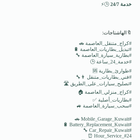
خدمة 24/7
🕒⚡
🔖الهاشتاجات:
#كراج_متنقل_العاصمة 🚗
#تبديل_بطاريات_العاصمة 🔋
#بطارية_سيارة_العاصمة 🔧
#خدمة_24_ساعة 🕒
#طوارئ_بطارية 🆘
#فني_بطاريات_متنقل 👨‍🔧
#تصليح_سيارات_على_الطريق 🛣️
#كراج_منزلي_العاصمة 🏠
#بطاريات_أصلية ✅
#سحب_سيارة_العاصمة 🚙
#Mobile_Garage_Kuwait 🚗
#Battery_Replacement_Kuwait 🔋
#Car_Repair_Kuwait 🔧
#24_Hour_Service ⏰