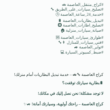
#كراج_متنقل_العاصمة 🚗
#تصليح_سيارات_على_الطريق 🔧
#خدمة_24_ساعة_العاصمة 🕒
#تبديل_بطاريات_العاصمة 🔋
#تصليح_اطارات_العاصمة 🛞
#صيانة_سيارات_منزلية 🏠
#طوارئ_سيارات_العاصمة 🆘
#فني_سيارات_للمنازل 👨‍🔧
#تواير_العاصمة 🚙
#ضبط_كمبيوتر_السيارة 💻
كراج العاصمة 🔧🚗 – خدمة تبديل البطاريات أمام منزلك!
🔋
بطارية سيارتك توقفت؟
لا توجد مشكلة! نحن نصل إليك في مكانك
!
كراج العاصمة – راحتك أولوية، وسيارتك أمانة
!
🚙✨