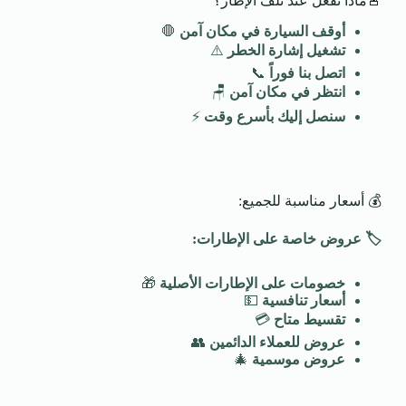
🚨ماذا تفعل عند تلف الإطار؟
أوقف السيارة في مكان آمن
🛑
تشغيل إشارة الخطر
⚠️
اتصل بنا فوراً
📞
انتظر في مكان آمن
🪑
سنصل إليك بأسرع وقت
⚡
💰 أسعار مناسبة للجميع:
🏷️
عروض خاصة على الإطارات
:
خصومات على الإطارات الأصلية
🎁
أسعار تنافسية
💵
تقسيط متاح
💳
عروض للعملاء الدائمين
👥
عروض موسمية
🎄