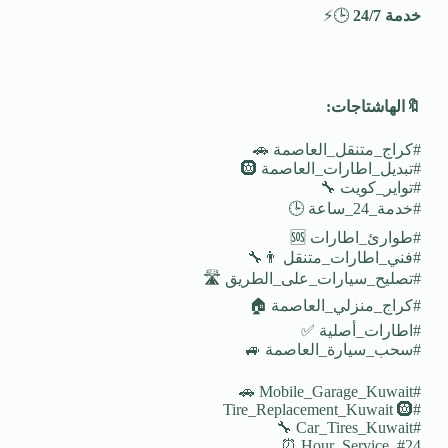
خدمة 24/7
🕒⚡
🔖
الهاشتاجات
:
#كراج_متنقل_العاصمة 🚗
#تبديل_اطارات_العاصمة 🛞
#تواير_كويت 🔧
#خدمة_24_ساعة 🕒
#طوارئ_اطارات 🆘
#فني_اطارات_متنقل 👨‍🔧
#تصليح_سيارات_على_الطريق 🛣️
#كراج_منزلي_العاصمة 🏠
#اطارات_أصلية ✅
#سحب_سيارة_العاصمة 🚙
#Mobile_Garage_Kuwait 🚗
#Tire_Replacement_Kuwait 🛞
#Car_Tires_Kuwait 🔧
#24_Hour_Service ⏰