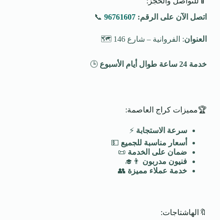
📱للتواصل والحجز:
اتصل الآن على الرقم:
96761607
📞
العنوان
: الفروانية – شارع 146 🗺️
خدمة 24 ساعة طوال أيام الأسبوع
🕒
🏆مميزات كراج العاصمة:
سرعة الاستجابة
⚡
أسعار مناسبة للجميع
💵
ضمان على الخدمة
📜
فنيون مدربون
👨‍🎓
خدمة عملاء مميزة
👥
🔖الهاشتاجات: