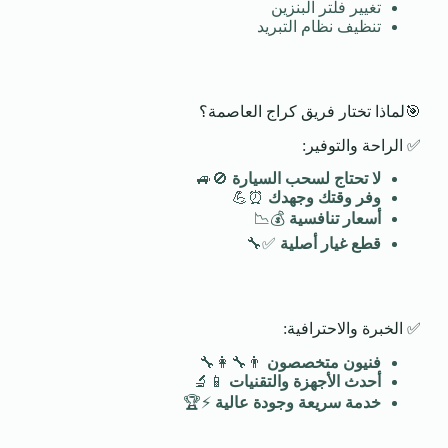
تغيير فلتر البنزين
تنظيف نظام التبريد
🎯لماذا تختار فريق كراج العاصمة؟
✅ الراحة والتوفير:
لا تحتاج لسحب السيارة
🚫🚙
وفر وقتك وجهدك
⏰💪
أسعار تنافسية
💰📉
قطع غيار أصلية
✅🔧
✅ الخبرة والاحترافية:
فنيون متخصصون
👨‍🔧👩‍🔧
أحدث الأجهزة والتقنيات
📱🔬
خدمة سريعة وجودة عالية
⚡🏆