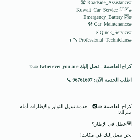
#Roadside_Assistance 🛣️
#Kuwait_Car_Service 🇰🇷
#Emergency_Battery 🆘
#Car_Maintenance 🛠️
#Quick_Service ⚡
#Professional_Technicians 👨‍🔧
كراج العاصمة – نصل إليك
wherever you are!
🚗✨
اطلب الخدمة الآن: 96761607
📞
كراج العاصمة 🚗🛞 – خدمة تبديل التواير والإطارات أمام
منزلك!
🆘عطل في الإطار؟
نحن نصل إليك في مكانك!