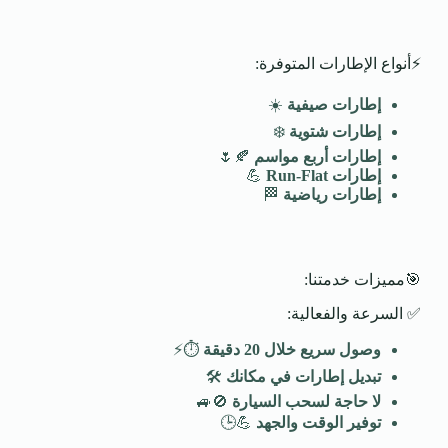
⚡أنواع الإطارات المتوفرة:
إطارات صيفية
☀️
إطارات شتوية
❄️
إطارات أربع مواسم
🍂🌷
إطارات
Run-Flat
💪
إطارات رياضية
🏁
🎯مميزات خدمتنا:
✅ السرعة والفعالية:
وصول سريع خلال 20 دقيقة
⏱️⚡
تبديل إطارات في مكانك
🛠️
لا حاجة لسحب السيارة
🚫🚙
توفير الوقت والجهد
💪🕒