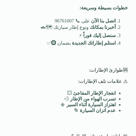
خطوات بسيطة وسريعة
:
اتصل بنا الآن
على 📞 96761607
أخبرنا بمكانك
ونوع إطار سيارتك 🗺️🚗
سنصل إليك فوراً
⚡
استلم إطاراتك الجديدة
بضمان 🛞✅
🆘طوارئ الإطارات:
⚠️ علامات تلف الإطارات:
انفجار الإطار المفاجئ
💥
تسرب الهواء من الإطار
💨
اهتزاز السيارة أثناء السير
📳
عدم اتزان السيارة
🌀