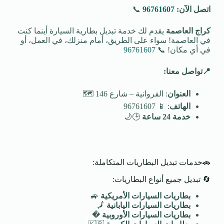
اتصل الآن:
96761607
📞
كراج العاصمة
يقدم لك خدمة تبديل بطارية السيارة أينما كنت
في العاصمة! سواء على الطريق، أمام منزلك، في العمل، أو
في أي مكان! 📞
96761607
📍
تواصل معنا
:
العنوان
: الفروانية – شارع 146 🗺️
الهاتف
: 📱 96761607
خدمة 24 ساعة
🕒🌙
🚗خدمات تبديل البطاريات المتكاملة:
🔄 تبديل جميع أنواع البطاريات:
بطاريات السيارات الأمريكية
🚙
بطاريات السيارات اليابانية
🗾
بطاريات السيارات الأوروبية
�️