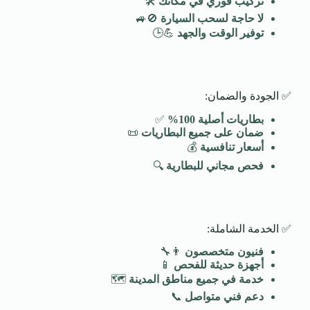
تركيب فوري في مكانك
🛠️
لا حاجة لسحب السيارة
🚫🚙
توفير الوقت والجهد
💪🕒
✅ الجودة والضمان:
بطاريات أصلية 100
%
✅
ضمان على جميع البطاريات
📜
أسعار تنافسية
💰
فحص مجاني للبطارية
🔍
✅ الخدمة الشاملة:
فنيون متخصصون
👨‍🔧
أجهزة حديثة للفحص
📱
خدمة في جميع مناطق المدينة
🗺️
دعم فني متواصل
📞