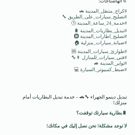
🔖الهاشتاجات:
#كراج_متنقل_المدينة 🚗
#تصليح_سيارات_على_الطريق 🔧
#خدمة_24_ساعة_المدينة 🕒
#تبديل_بطاريات_المدينة 🔋
#تصليح_اطارات_المدينة 🛞
#صيانة_سيارات_منزلية 🏠
#طوارئ_سيارات_المدينة 🆘
#فني_سيارات_للمنازل 👨‍🔧
#تواير_المدينة 🚙
#ضبط_كمبيوتر_السيارة 💻
تبديل دينمو الجهراء 🔧🚗 – خدمة تبديل البطاريات أمام
منزلك!
🔋
بطارية سيارتك توقفت؟
لا توجد مشكلة! نحن نصل إليك في مكانك
!