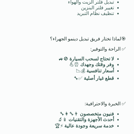
تبديل فلتر الزيت والهواء
تغيير فلتر البنزين
تنظيف نظام التبريد
🎯لماذا تختار فريق تبديل دينمو الجهراء؟
✅ الراحة والتوفير:
لا تحتاج لسحب السيارة
🚫🚙
وفر وقتك وجهدك
⏰💪
أسعار تنافسية
💰📉
قطع غيار أصلية
✅🔧
✅ الخبرة والاحترافية:
فنيون متخصصون
👨‍🔧👩‍🔧
أحدث الأجهزة والتقنيات
📱🔬
خدمة سريعة وجودة عالية
⚡🏆