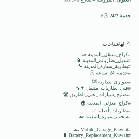
خدمة 24/7
🕒⚡
🔖الهاشتاجات:
#كراج_متنقل_المدينة 🚗
#تبديل_بطاريات_المدينة 🔋
#بطارية_سيارة_المدينة 🔧
#خدمة_24_ساعة 🕒
#طوارئ_بطارية 🆘
#فني_بطاريات_متنقل 👨‍🔧
#تصليح_سيارات_على_الطريق 🛣️
#كراج_منزلي_المدينة 🏠
#بطاريات_أصلية ✅
#سحب_سيارة_المدينة 🚙
#Mobile_Garage_Kuwait 🚗
#Battery_Replacement_Kuwait 🔋