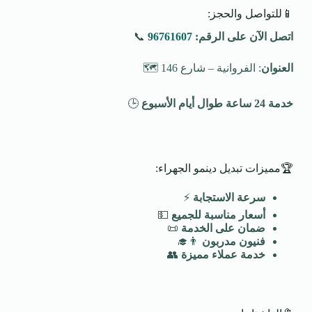
📱للتواصل والحجز:
اتصل الآن على الرقم:
96761607
📞
العنوان
: الفروانية – شارع 146 🗺️
خدمة 24 ساعة طوال أيام الأسبوع
🕒
🏆مميزات تبديل دينمو الجهراء:
سرعة الاستجابة
⚡
أسعار مناسبة للجميع
💵
ضمان على الخدمة
📜
فنيون مدربون
👨‍🎓
خدمة عملاء مميزة
👥