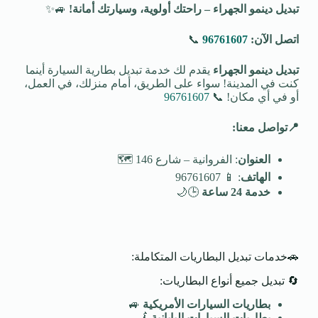
تبديل دينمو الجهراء – راحتك أولوية، وسيارتك أمانة
!
🚙✨
اتصل الآن:
96761607
📞
تبديل دينمو الجهراء
يقدم لك خدمة تبديل بطارية السيارة أينما
كنت في المدينة! سواء على الطريق، أمام منزلك، في العمل،
أو في أي مكان! 📞
96761607
📍
تواصل معنا
:
العنوان
: الفروانية – شارع 146 🗺️
الهاتف
: 📱 96761607
خدمة 24 ساعة
🕒🌙
🚗خدمات تبديل البطاريات المتكاملة:
🔄 تبديل جميع أنواع البطاريات:
بطاريات السيارات الأمريكية
🚙
بطاريات السيارات اليابانية
🗾