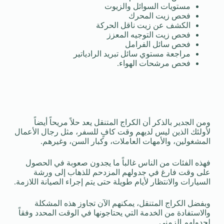
مستويات السوائل والزيوت
فحص زيت المحرك
الكشف عن زيت ناقل الحركة
فحص زيت التوجيه المعزز
فحص سائل الفرامل
مراجعة مستوي سائل تبريد الرادياتير
فحص مرشحات الهواء.
ومن الجدير بالذكر أن الكراج المتنقل يعد حلاً مريحاً أيضاً
لأولئك الذين ليس لديهم وقت كافٍ للسفر، مثل رجال الأعمال
المشغولين، والأمهات العاملات، وكبار السن، وغيرهم.
فهذه الفئات من الناس غالباً ما يجدون صعوبة في الحصول
على وقت فارغ في جدولهم المزدحم للذهاب إلى ورشة
السيارات والانتظار لأيام طويلة حتى يتم إجراء الصيانة اللازمة.
وبفضل الكراج المتنقل، يمكنهم الآن تجاوز هذه المشكلة
والاستفادة من الخدمة التي يحتاجونها في الوقت المحدد وفقاً
لجدولهم الزمني.