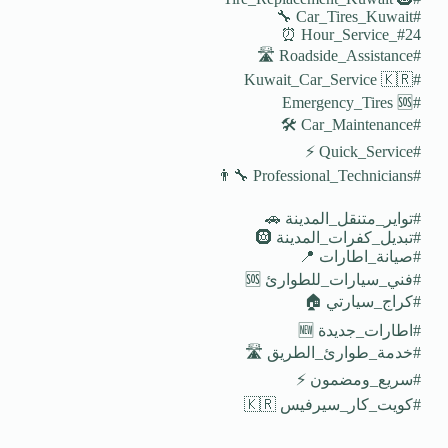
#Car_Tires_Kuwait 🔧
#24_Hour_Service ⏰
#Roadside_Assistance 🛣️
#Kuwait_Car_Service 🇰🇷
#Emergency_Tires 🆘
#Car_Maintenance 🛠️
#Quick_Service ⚡
#Professional_Technicians 👨‍🔧
#تواير_متنقل_المدينة 🚗
#تبديل_كفرات_المدينة 🛞
#صيانة_اطارات 📍
#فني_سيارات_للطوارئ 🆘
#كراج_سيارتي 🏠
#اطارات_جديدة 🆕
#خدمة_طوارئ_الطريق 🛣️
#سريع_ومضمون ⚡
#كويت_كار_سيرفيس 🇰🇷