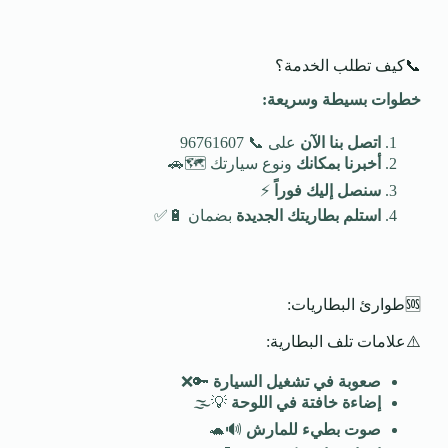
📞كيف تطلب الخدمة؟
خطوات بسيطة وسريعة
:
اتصل بنا الآن
على 📞 96761607
أخبرنا بمكانك
ونوع سيارتك 🗺️🚗
سنصل إليك فوراً
⚡
استلم بطاريتك الجديدة
بضمان 🔋✅
🆘طوارئ البطاريات:
⚠️علامات تلف البطارية:
صعوبة في تشغيل السيارة
🔑❌
إضاءة خافتة في اللوحة
💡🌫️
صوت بطيء للمارش
🔊🐢