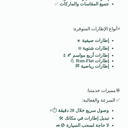
جميع المقاسات والماركات
✅
⚡أنواع الإطارات المتوفرة:
إطارات صيفية
☀️
إطارات شتوية
❄️
إطارات أربع مواسم
🍂🌷
إطارات
Run-Flat
💪
إطارات رياضية
🏁
🎯مميزات خدمتنا:
✅ السرعة والفعالية:
وصول سريع خلال 20 دقيقة
⏱️⚡
تبديل إطارات في مكانك
🛠️
لا حاجة لسحب السيارة
🚫🚙