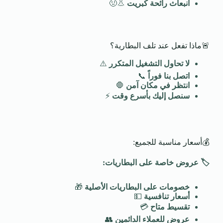
انبعاث رائحة كبريت
👃🤢
🚨ماذا تفعل عند تلف البطارية؟
لا تحاول التشغيل المتكرر
⚠️
اتصل بنا فوراً
📞
انتظر في مكان آمن
🛑
سنصل إليك بأسرع وقت
⚡
💰أسعار مناسبة للجميع:
🏷️
عروض خاصة على البطاريات
:
خصومات على البطاريات الأصلية
🎁
أسعار تنافسية
💵
تقسيط متاح
💳
عروض للعملاء الدائمين
👥