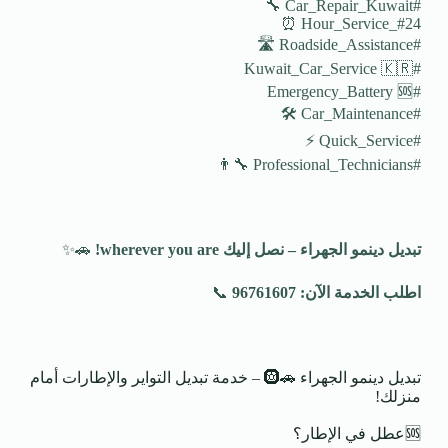
#Car_Repair_Kuwait 🔧
#24_Hour_Service ⏰
#Roadside_Assistance 🛣️
#Kuwait_Car_Service 🇰🇷
#Emergency_Battery 🆘
#Car_Maintenance 🛠️
#Quick_Service ⚡
#Professional_Technicians 👨‍🔧
تبديل دينمو الجهراء – نصل إليك
wherever you are!
🚗✨
اطلب الخدمة الآن: 96761607
📞
تبديل دينمو الجهراء 🚗🛞 – خدمة تبديل التواير والإطارات أمام
منزلك!
🆘عطل في الإطار؟