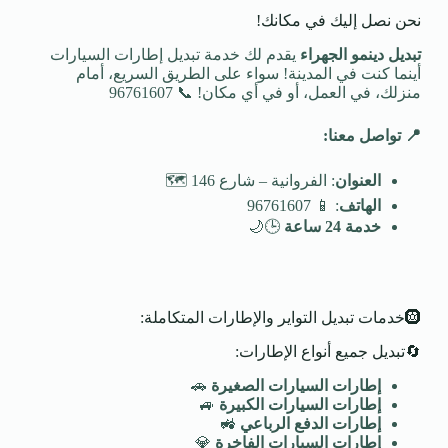
نحن نصل إليك في مكانك!
تبديل دينمو الجهراء
يقدم لك خدمة تبديل إطارات السيارات
أينما كنت في المدينة! سواء على الطريق السريع، أمام
منزلك، في العمل، أو في أي مكان! 📞 96761607
📍
تواصل معنا
:
العنوان
: الفروانية – شارع 146 🗺️
الهاتف
: 📱 96761607
خدمة 24 ساعة
🕒🌙
🛞خدمات تبديل التواير والإطارات المتكاملة:
🔄تبديل جميع أنواع الإطارات:
إطارات السيارات الصغيرة
🚗
إطارات السيارات الكبيرة
🚙
إطارات الدفع الرباعي
🚜
إطارات السيارات الفاخرة
💎