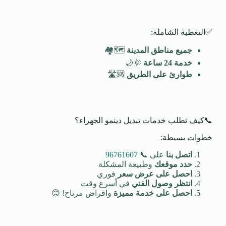
✅التغطية الشاملة:
جميع مناطق المدينة
🗺️🏘️
خدمة 24 ساعة
🌞🌙
طوارئ على الطريق
🆘🛣️
📞كيف تطلب خدمات تبديل دينمو الجهراء؟
خطوات بسيطة:
اتصل بنا
على 📞
96761607
حدد موقعك
وطبيعة المشكلة
احصل على عرض سعر
فوري
انتظر وصول الفني
في أسرع وقت
احصل على خدمة مميزة
واقراض مرتاح! 😊