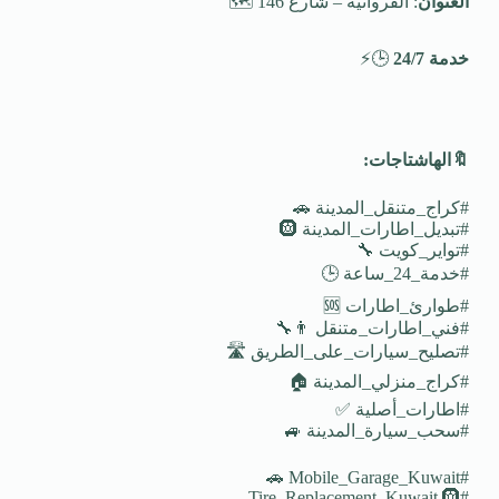
العنوان
: الفروانية – شارع 146 🗺️
خدمة 24/7
🕒⚡
🔖
الهاشتاجات
:
#كراج_متنقل_المدينة 🚗
#تبديل_اطارات_المدينة 🛞
#تواير_كويت 🔧
#خدمة_24_ساعة 🕒
#طوارئ_اطارات 🆘
#فني_اطارات_متنقل 👨‍🔧
#تصليح_سيارات_على_الطريق 🛣️
#كراج_منزلي_المدينة 🏠
#اطارات_أصلية ✅
#سحب_سيارة_المدينة 🚙
#Mobile_Garage_Kuwait 🚗
#Tire_Replacement_Kuwait 🛞