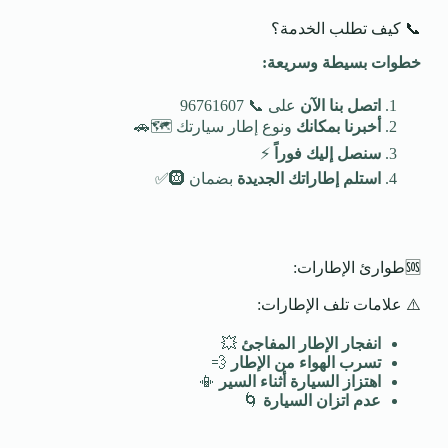
📞 كيف تطلب الخدمة؟
خطوات بسيطة وسريعة
:
اتصل بنا الآن
على 📞 96761607
أخبرنا بمكانك
ونوع إطار سيارتك 🗺️🚗
سنصل إليك فوراً
⚡
استلم إطاراتك الجديدة
بضمان 🛞✅
🆘طوارئ الإطارات:
⚠️ علامات تلف الإطارات:
انفجار الإطار المفاجئ
💥
تسرب الهواء من الإطار
💨
اهتزاز السيارة أثناء السير
📳
عدم اتزان السيارة
🌀