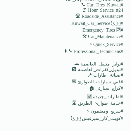
#Car_Tires_Kuwait 🔧
#24_Hour_Service ⏰
#Roadside_Assistance 🛣️
#Kuwait_Car_Service 🇰🇷
#Emergency_Tires 🆘
#Car_Maintenance 🛠️
#Quick_Service ⚡
#Professional_Technicians 👨‍🔧
#تواير_متنقل_العاصمة 🚗
#تبديل_كفرات_العاصمة 🛞
#صيانة_اطارات 📍
#فني_سيارات_للطوارئ 🆘
#كراج_سيارتي 🏠
#اطارات_جديدة 🆕
#خدمة_طوارئ_الطريق 🛣️
#سريع_ومضمون ⚡
#كويت_كار_سيرفيس 🇰🇷