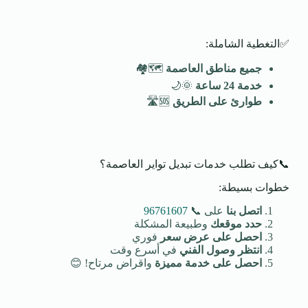
✅التغطية الشاملة:
جميع مناطق العاصمة
🗺️🏘️
خدمة 24 ساعة
🌞🌙
طوارئ على الطريق
🆘🛣️
📞كيف تطلب خدمات تبديل تواير العاصمة؟
خطوات بسيطة:
اتصل بنا
على 📞
96761607
حدد موقعك
وطبيعة المشكلة
احصل على عرض سعر
فوري
انتظر وصول الفني
في أسرع وقت
احصل على خدمة مميزة
واقراض مرتاح! 😊