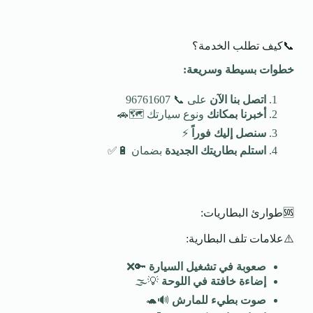
📞كيف تطلب الخدمة؟
خطوات بسيطة وسريعة
:
اتصل بنا الآن
على 📞 96761607
أخبرنا بمكانك
ونوع سيارتك 🗺️🚗
سنصل إليك فوراً
⚡
استلم بطاريتك الجديدة
بضمان 🔋✅
🆘طوارئ البطاريات:
⚠️علامات تلف البطارية:
صعوبة في تشغيل السيارة
🔑❌
إضاءة خافتة في اللوحة
💡🌫️
صوت بطيء للمارش
🔊🐢