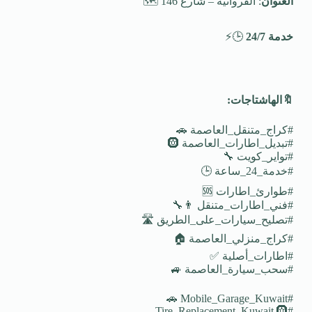
العنوان
: الفروانية – شارع 146 🗺️
خدمة 24/7
🕒⚡
🔖
الهاشتاجات
:
#كراج_متنقل_العاصمة 🚗
#تبديل_اطارات_العاصمة 🛞
#تواير_كويت 🔧
#خدمة_24_ساعة 🕒
#طوارئ_اطارات 🆘
#فني_اطارات_متنقل 👨‍🔧
#تصليح_سيارات_على_الطريق 🛣️
#كراج_منزلي_العاصمة 🏠
#اطارات_أصلية ✅
#سحب_سيارة_العاصمة 🚙
#Mobile_Garage_Kuwait 🚗
#Tire_Replacement_Kuwait 🛞