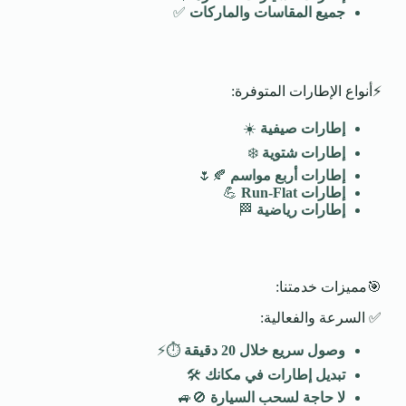
جميع المقاسات والماركات
✅
⚡أنواع الإطارات المتوفرة:
إطارات صيفية
☀️
إطارات شتوية
❄️
إطارات أربع مواسم
🍂🌷
إطارات
Run-Flat
💪
إطارات رياضية
🏁
🎯مميزات خدمتنا:
✅ السرعة والفعالية:
وصول سريع خلال 20 دقيقة
⏱️⚡
تبديل إطارات في مكانك
🛠️
لا حاجة لسحب السيارة
🚫🚙