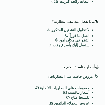
انبعاث رائحة كبريت
👃🤢
🚨ماذا تفعل عند تلف البطارية؟
لا تحاول التشغيل المتكرر
⚠️
اتصل بنا فوراً
📞
انتظر في مكان آمن
🛑
سنصل إليك بأسرع وقت
⚡
💰أسعار مناسبة للجميع:
🏷️
عروض خاصة على البطاريات
:
خصومات على البطاريات الأصلية
🎁
أسعار تنافسية
💵
تقسيط متاح
💳
عروض للعملاء الدائمين
👥