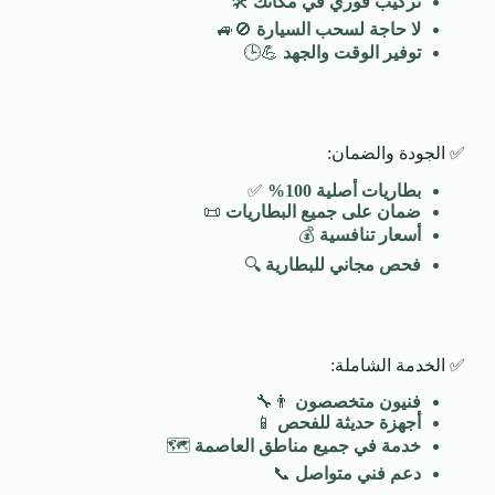
تركيب فوري في مكانك
🛠️
لا حاجة لسحب السيارة
🚫🚙
توفير الوقت والجهد
💪🕒
✅ الجودة والضمان:
بطاريات أصلية 100
%
✅
ضمان على جميع البطاريات
📜
أسعار تنافسية
💰
فحص مجاني للبطارية
🔍
✅ الخدمة الشاملة:
فنيون متخصصون
👨‍🔧
أجهزة حديثة للفحص
📱
خدمة في جميع مناطق العاصمة
🗺️
دعم فني متواصل
📞