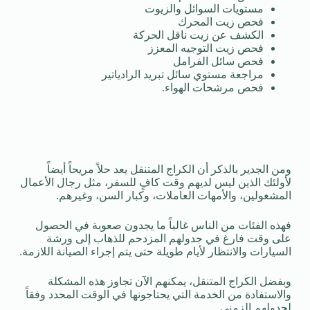
مستويات السوائل والزيوت
فحص زيت المحرك
الكشف عن زيت ناقل الحركة
فحص زيت التوجيه المعزز
فحص سائل الفرامل
مراجعة مستوي سائل تبريد الرادياتير
فحص مرشحات الهواء.
ومن الجدير بالذكر أن الكراج المتنقل يعد حلاً مريحاً أيضاً
لأولئك الذين ليس لديهم وقت كافٍ للسفر، مثل رجال الأعمال
المشغولين، والأمهات العاملات، وكبار السن، وغيرهم.
فهذه الفئات من الناس غالباً ما يجدون صعوبة في الحصول
على وقت فارغ في جدولهم المزدحم للذهاب إلى ورشة
السيارات والانتظار لأيام طويلة حتى يتم إجراء الصيانة اللازمة.
وبفضل الكراج المتنقل، يمكنهم الآن تجاوز هذه المشكلة
والاستفادة من الخدمة التي يحتاجونها في الوقت المحدد وفقاً
لجدولهم الزمني.