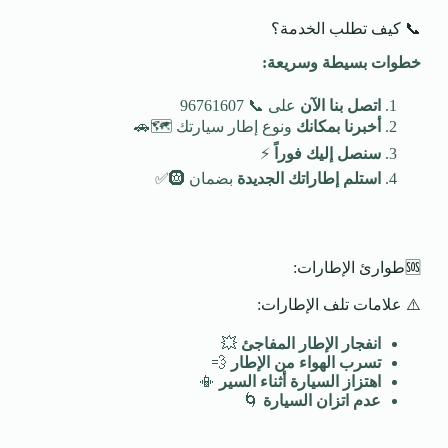
📞 كيف تطلب الخدمة؟
خطوات بسيطة وسريعة
:
اتصل بنا الآن
على 📞 96761607
أخبرنا بمكانك
ونوع إطار سيارتك 🗺️🚗
سنصل إليك فوراً
⚡
استلم إطاراتك الجديدة
بضمان 🛞✅
🆘طوارئ الإطارات:
⚠️ علامات تلف الإطارات:
انفجار الإطار المفاجئ
💥
تسرب الهواء من الإطار
💨
اهتزاز السيارة أثناء السير
📳
عدم اتزان السيارة
🌀