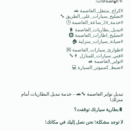
🔖الهاشتاجات:
#كراج_متنقل_العاصمة 🚗
#تصليح_سيارات_على_الطريق 🔧
#خدمة_24_ساعة_العاصمة 🕒
#تبديل_بطاريات_العاصمة 🔋
#تصليح_اطارات_العاصمة 🛞
#صيانة_سيارات_منزلية 🏠
#طوارئ_سيارات_العاصمة 🆘
#فني_سيارات_للمنازل 👨‍🔧
#تواير_العاصمة 🚙
#ضبط_كمبيوتر_السيارة 💻
تبديل تواير العاصمة 🔧🚗 – خدمة تبديل البطاريات أمام
منزلك!
🔋
بطارية سيارتك توقفت؟
لا توجد مشكلة! نحن نصل إليك في مكانك
!