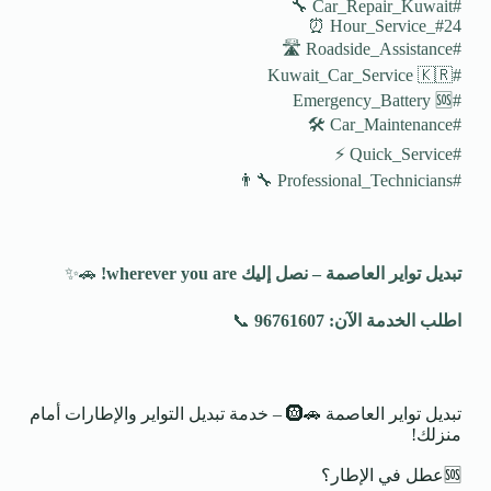
#Car_Repair_Kuwait 🔧
#24_Hour_Service ⏰
#Roadside_Assistance 🛣️
#Kuwait_Car_Service 🇰🇷
#Emergency_Battery 🆘
#Car_Maintenance 🛠️
#Quick_Service ⚡
#Professional_Technicians 👨‍🔧
تبديل تواير العاصمة – نصل إليك
wherever you are!
🚗✨
اطلب الخدمة الآن: 96761607
📞
تبديل تواير العاصمة 🚗🛞 – خدمة تبديل التواير والإطارات أمام
منزلك!
🆘عطل في الإطار؟