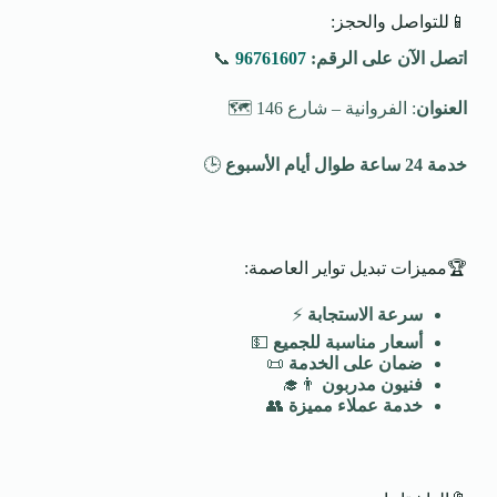
📱للتواصل والحجز:
اتصل الآن على الرقم:
96761607
📞
العنوان
: الفروانية – شارع 146 🗺️
خدمة 24 ساعة طوال أيام الأسبوع
🕒
🏆مميزات تبديل تواير العاصمة:
سرعة الاستجابة
⚡
أسعار مناسبة للجميع
💵
ضمان على الخدمة
📜
فنيون مدربون
👨‍🎓
خدمة عملاء مميزة
👥