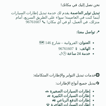
نحن نصل إليك في مكانك!
تبديل تواير العاصمة
يقدم لك خدمة تبديل إطارات السيارات
أينما كنت في العاصمة! سواء على الطريق السريع، أمام
منزلك، في العمل، أو في أي مكان! 📞 96761607
📍
تواصل معنا
:
العنوان
: الفروانية – شارع 146 🗺️
الهاتف
: 📱 96761607
خدمة 24 ساعة
🕒🌙
🛞خدمات تبديل التواير والإطارات المتكاملة:
🔄تبديل جميع أنواع الإطارات:
إطارات السيارات الصغيرة
🚗
إطارات السيارات الكبيرة
🚙
إطارات الدفع الرباعي
🚜
إطارات السيارات الفاخرة
💎