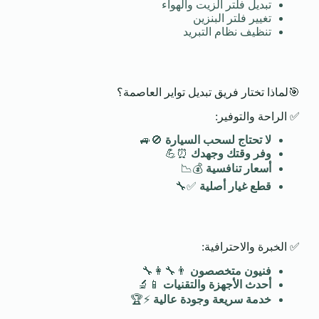
تبديل فلتر الزيت والهواء
تغيير فلتر البنزين
تنظيف نظام التبريد
🎯لماذا تختار فريق تبديل تواير العاصمة؟
✅ الراحة والتوفير:
لا تحتاج لسحب السيارة
🚫🚙
وفر وقتك وجهدك
⏰💪
أسعار تنافسية
💰📉
قطع غيار أصلية
✅🔧
✅ الخبرة والاحترافية:
فنيون متخصصون
👨‍🔧👩‍🔧
أحدث الأجهزة والتقنيات
📱🔬
خدمة سريعة وجودة عالية
⚡🏆