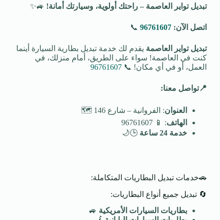
تبديل تواير العاصمة – راحتك أولوية، وسيارتك أمانة
!
🚙✨
اتصل الآن:
96761607
📞
تبديل تواير العاصمة
يقدم لك خدمة تبديل بطارية السيارة أينما
كنت في العاصمة! سواء على الطريق، أمام منزلك، في
العمل، أو في أي مكان! 📞
96761607
📍
تواصل معنا
:
العنوان
: الفروانية – شارع 146 🗺️
الهاتف
: 📱 96761607
خدمة 24 ساعة
🕒🌙
🚗خدمات تبديل البطاريات المتكاملة:
🔄 تبديل جميع أنواع البطاريات:
بطاريات السيارات الأمريكية
🚙
بطاريات السيارات اليابانية
🗾