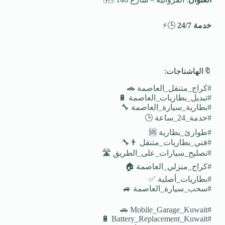
خدمة 24/7
🕒⚡
🔖الهاشتاجات:
#كراج_متنقل_العاصمة 🚗
#تبديل_بطاريات_العاصمة 🔋
#بطارية_سيارة_العاصمة 🔧
#خدمة_24_ساعة 🕒
#طوارئ_بطارية 🆘
#فني_بطاريات_متنقل 👨‍🔧
#تصليح_سيارات_على_الطريق 🛣️
#كراج_منزلي_العاصمة 🏠
#بطاريات_أصلية ✅
#سحب_سيارة_العاصمة 🚙
#Mobile_Garage_Kuwait 🚗
#Battery_Replacement_Kuwait 🔋