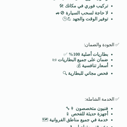
تركيب فوري في مكانك
🛠️
لا حاجة لسحب السيارة
🚫🚙
توفير الوقت والجهد
💪🕒
✅ الجودة والضمان:
بطاريات أصلية 100
%
✅
ضمان على جميع البطاريات
📜
أسعار تنافسية
💰
فحص مجاني للبطارية
🔍
✅ الخدمة الشاملة:
فنيون متخصصون
👨‍🔧
أجهزة حديثة للفحص
📱
خدمة في جميع مناطق الفروانية
🗺️
دعم فني متواصل
📞