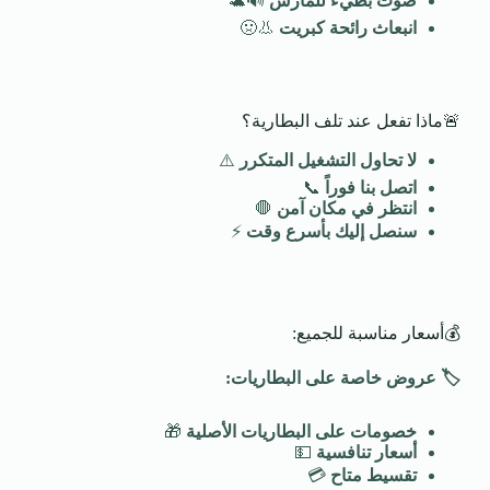
صوت بطيء للمارش
🔊🐢
انبعاث رائحة كبريت
👃🤢
🚨ماذا تفعل عند تلف البطارية؟
لا تحاول التشغيل المتكرر
⚠️
اتصل بنا فوراً
📞
انتظر في مكان آمن
🛑
سنصل إليك بأسرع وقت
⚡
💰أسعار مناسبة للجميع:
🏷️
عروض خاصة على البطاريات
:
خصومات على البطاريات الأصلية
🎁
أسعار تنافسية
💵
تقسيط متاح
💳