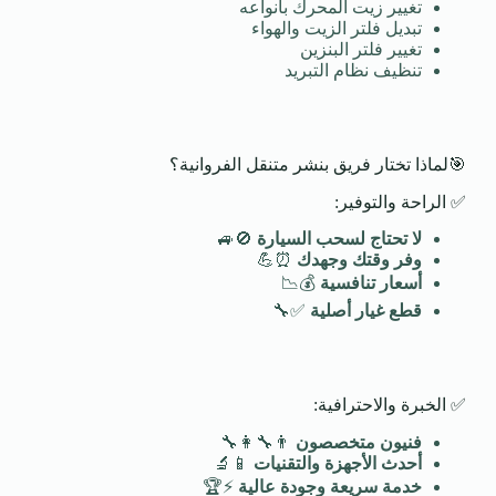
تغيير زيت المحرك بأنواعه
تبديل فلتر الزيت والهواء
تغيير فلتر البنزين
تنظيف نظام التبريد
🎯لماذا تختار فريق بنشر متنقل الفروانية؟
✅ الراحة والتوفير:
لا تحتاج لسحب السيارة
🚫🚙
وفر وقتك وجهدك
⏰💪
أسعار تنافسية
💰📉
قطع غيار أصلية
✅🔧
✅ الخبرة والاحترافية:
فنيون متخصصون
👨‍🔧👩‍🔧
أحدث الأجهزة والتقنيات
📱🔬
خدمة سريعة وجودة عالية
⚡🏆