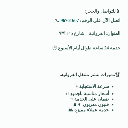
📱للتواصل والحجز:
اتصل الآن على الرقم:
96761607
📞
العنوان
: الفروانية – شارع 146 🗺️
خدمة 24 ساعة طوال أيام الأسبوع
🕒
🏆مميزات بنشر متنقل الفروانية:
سرعة الاستجابة
⚡
أسعار مناسبة للجميع
💵
ضمان على الخدمة
📜
فنيون مدربون
👨‍🎓
خدمة عملاء مميزة
👥