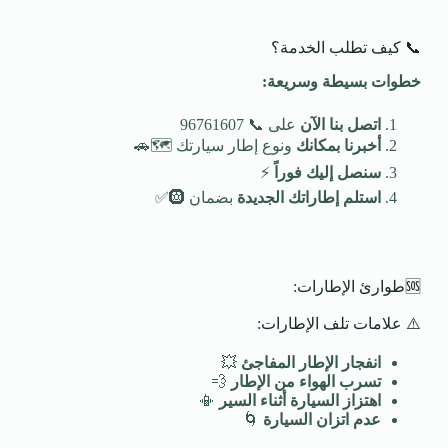
📞 كيف تطلب الخدمة؟
خطوات بسيطة وسريعة
:
اتصل بنا الآن
على 📞 96761607
أخبرنا بمكانك
ونوع إطار سيارتك 🗺️🚗
سنصل إليك فوراً
⚡
استلم إطاراتك الجديدة
بضمان 🛞✅
🆘طوارئ الإطارات:
⚠️ علامات تلف الإطارات:
انفجار الإطار المفاجئ
💥
تسرب الهواء من الإطار
💨
اهتزاز السيارة أثناء السير
📳
عدم اتزان السيارة
🌀