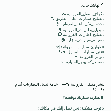
🔖الهاشتاجات:
#كراج_متنقل_الفروانية 🚗
#تصليح_سيارات_على_الطريق 🔧
#خدمة_24_ساعة_الفروانية 🕒
#تبديل_بطاريات_الفروانية 🔋
#تصليح_اطارات_الفروانية 🛞
#صيانة_سيارات_منزلية 🏠
#طوارئ_سيارات_الفروانية 🆘
#فني_سيارات_للمنازل 👨‍🔧
#تواير_الفروانية 🚙
#ضبط_كمبيوتر_السيارة 💻
بنشر متنقل الفروانية 🔧🚗 – خدمة تبديل البطاريات أمام
منزلك!
🔋
بطارية سيارتك توقفت؟
لا توجد مشكلة! نحن نصل إليك في مكانك
!