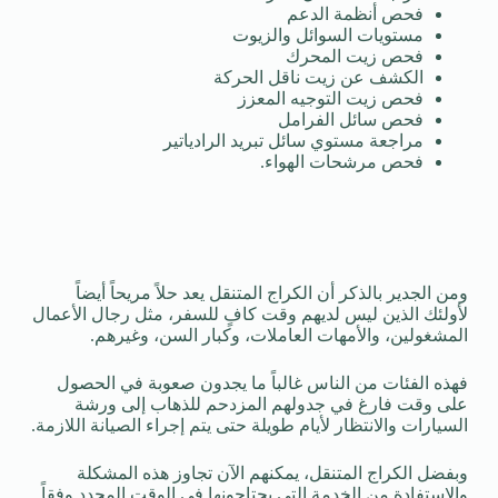
فحص أنظمة الدعم
مستويات السوائل والزيوت
فحص زيت المحرك
الكشف عن زيت ناقل الحركة
فحص زيت التوجيه المعزز
فحص سائل الفرامل
مراجعة مستوي سائل تبريد الرادياتير
فحص مرشحات الهواء.
ومن الجدير بالذكر أن الكراج المتنقل يعد حلاً مريحاً أيضاً
لأولئك الذين ليس لديهم وقت كافٍ للسفر، مثل رجال الأعمال
المشغولين، والأمهات العاملات، وكبار السن، وغيرهم.
فهذه الفئات من الناس غالباً ما يجدون صعوبة في الحصول
على وقت فارغ في جدولهم المزدحم للذهاب إلى ورشة
السيارات والانتظار لأيام طويلة حتى يتم إجراء الصيانة اللازمة.
وبفضل الكراج المتنقل، يمكنهم الآن تجاوز هذه المشكلة
والاستفادة من الخدمة التي يحتاجونها في الوقت المحدد وفقاً