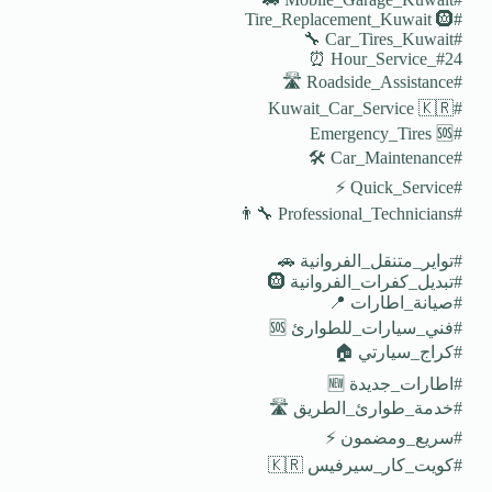
#Tire_Replacement_Kuwait 🛞
#Car_Tires_Kuwait 🔧
#24_Hour_Service ⏰
#Roadside_Assistance 🛣️
#Kuwait_Car_Service 🇰🇷
#Emergency_Tires 🆘
#Car_Maintenance 🛠️
#Quick_Service ⚡
#Professional_Technicians 👨‍🔧
#تواير_متنقل_الفروانية 🚗
#تبديل_كفرات_الفروانية 🛞
#صيانة_اطارات 📍
#فني_سيارات_للطوارئ 🆘
#كراج_سيارتي 🏠
#اطارات_جديدة 🆕
#خدمة_طوارئ_الطريق 🛣️
#سريع_ومضمون ⚡
#كويت_كار_سيرفيس 🇰🇷