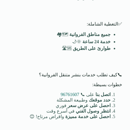
✅التغطية الشاملة:
جميع مناطق الفروانية
🗺️🏘️
خدمة 24 ساعة
🌞🌙
طوارئ على الطريق
🆘🛣️
📞كيف تطلب خدمات بنشر متنقل الفروانية؟
خطوات بسيطة:
اتصل بنا
على 📞
96761607
حدد موقعك
وطبيعة المشكلة
احصل على عرض سعر
فوري
انتظر وصول الفني
في أسرع وقت
احصل على خدمة مميزة
واقراض مرتاح! 😊