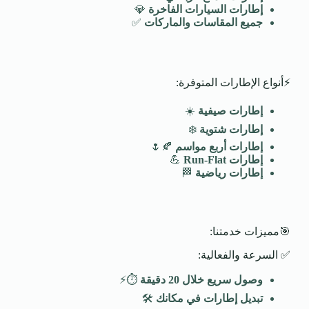
إطارات السيارات الفاخرة
💎
جميع المقاسات والماركات
✅
⚡أنواع الإطارات المتوفرة:
إطارات صيفية
☀️
إطارات شتوية
❄️
إطارات أربع مواسم
🍂🌷
إطارات
Run-Flat
💪
إطارات رياضية
🏁
🎯مميزات خدمتنا:
✅ السرعة والفعالية:
وصول سريع خلال 20 دقيقة
⏱️⚡
تبديل إطارات في مكانك
🛠️