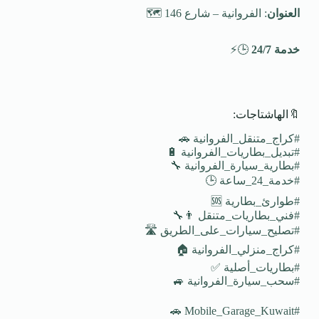
العنوان
: الفروانية – شارع 146 🗺️
خدمة 24/7
🕒⚡
🔖الهاشتاجات:
#كراج_متنقل_الفروانية 🚗
#تبديل_بطاريات_الفروانية 🔋
#بطارية_سيارة_الفروانية 🔧
#خدمة_24_ساعة 🕒
#طوارئ_بطارية 🆘
#فني_بطاريات_متنقل 👨‍🔧
#تصليح_سيارات_على_الطريق 🛣️
#كراج_منزلي_الفروانية 🏠
#بطاريات_أصلية ✅
#سحب_سيارة_الفروانية 🚙
#Mobile_Garage_Kuwait 🚗