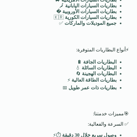
بطاريات السيارات اليابانية
🗾
بطاريات السيارات الأوروبية
�️
بطاريات السيارات الكورية
🇰🇷
جميع الموديلات والماركات
✅
⚡أنواع البطاريات المتوفرة:
البطاريات الجافة
🔋
البطاريات السائلة
💧
البطاريات الهجينة
🔄
بطاريات الطاقة العالية
⚡
بطاريات ذات عمر طويل
📅
🎯مميزات خدمتنا:
✅ السرعة والفعالية:
وصول سريع خلال 30 دقيقة
⏱️⚡