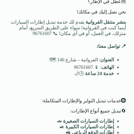
🆘عطل في الإطار؟
نحن نصل إليك في مكانك!
بنشر متنقل الفروانية
يقدم لك خدمة تبديل إطارات السيارات
أينما كنت في الفروانية! سواء على الطريق السريع، أمام
منزلك، في العمل، أو في أي مكان! 📞 96761607
📍
تواصل معنا
:
العنوان
: الفروانية – شارع 146 🗺️
الهاتف
: 📱 96761607
خدمة 24 ساعة
🕒🌙
🛞خدمات تبديل التواير والإطارات المتكاملة:
🔄تبديل جميع أنواع الإطارات:
إطارات السيارات الصغيرة
🚗
إطارات السيارات الكبيرة
🚙
إطارات الدفع الرباعي
🚜