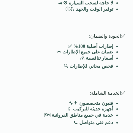
لا حاجة لسحب السيارة
🚫🚙
توفير الوقت والجهد
💪🕒
✅الجودة والضمان:
إطارات أصلية 100
%
✅
ضمان على جميع الإطارات
📜
أسعار تنافسية
💰
فحص مجاني للإطارات
🔍
✅الخدمة الشاملة:
فنيون متخصصون
👨‍🔧
أجهزة حديثة للتركيب
📱
خدمة في جميع مناطق الفروانية
🗺️
دعم فني متواصل
📞