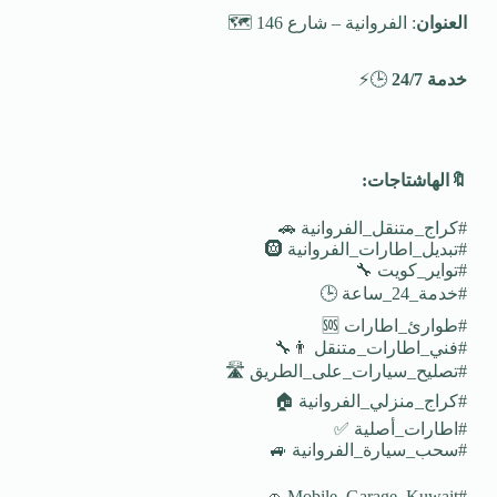
العنوان
: الفروانية – شارع 146 🗺️
خدمة 24/7
🕒⚡
🔖
الهاشتاجات
:
#كراج_متنقل_الفروانية 🚗
#تبديل_اطارات_الفروانية 🛞
#تواير_كويت 🔧
#خدمة_24_ساعة 🕒
#طوارئ_اطارات 🆘
#فني_اطارات_متنقل 👨‍🔧
#تصليح_سيارات_على_الطريق 🛣️
#كراج_منزلي_الفروانية 🏠
#اطارات_أصلية ✅
#سحب_سيارة_الفروانية 🚙
#Mobile_Garage_Kuwait 🚗