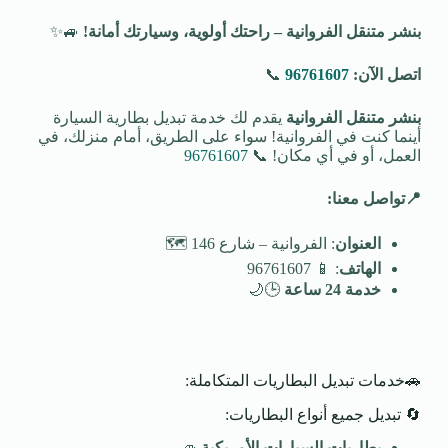
بنشر متنقل الفروانية – راحتك أولوية، وسيارتك أمانة
!
🚙✨
اتصل الآن:
96761607
📞
بنشر متنقل الفروانية
يقدم لك خدمة تبديل بطارية السيارة
أينما كنت في الفروانية! سواء على الطريق، أمام منزلك، في
العمل، أو في أي مكان! 📞
96761607
📍
تواصل معنا
:
العنوان
: الفروانية – شارع 146 🗺️
الهاتف
: 📱 96761607
خدمة 24 ساعة
🕒🌙
🚗خدمات تبديل البطاريات المتكاملة:
🔄 تبديل جميع أنواع البطاريات:
بطاريات السيارات الأمريكية
🚙