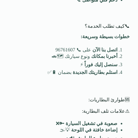
📞كيف تطلب الخدمة؟
خطوات بسيطة وسريعة
:
اتصل بنا الآن
على 📞 96761607
أخبرنا بمكانك
ونوع سيارتك 🗺️🚗
سنصل إليك فوراً
⚡
استلم بطاريتك الجديدة
بضمان 🔋✅
🆘طوارئ البطاريات:
⚠️علامات تلف البطارية:
صعوبة في تشغيل السيارة
🔑❌
إضاءة خافتة في اللوحة
💡🌫️