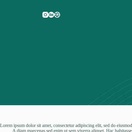
Lorem ipsum dolor sit amet, consectetur adipiscing elit, sed do eiusmod 
A diam maecenas sed enim ut sem viverra aliquet. Hac habitasse pla