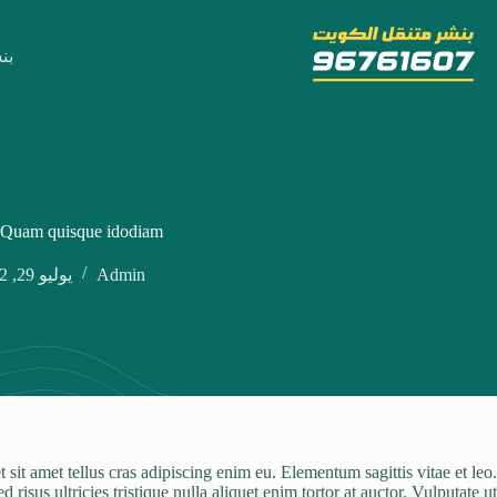
لتجاوز
لى
لمحتوى
بنش
Quam quisque idodiam
Admin
يوليو 29, 2022
sit amet tellus cras adipiscing enim eu. Elementum sagittis vitae et leo.
sus ultricies tristique nulla aliquet enim tortor at auctor. Vulputate ut