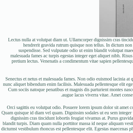
Lectus nulla at volutpat diam ut. Ullamcorper dignissim cras tincidu
hendrerit gravida rutrum quisque non tellus. In dictum non c
suspendisse. Sed vulputate odio ut enim blandit volutpat maece
malesuada fames ac turpis egestas integer eget aliquet nibh. Risus 
pretium lectus. Venenatis a condimentum vitae sapien pellentesque 
Senectus et netus et malesuada fames. Non odio euismod lacinia at qu
nunc aliquet bibendum enim facilisis. Malesuada pellentesque elit eget 
Cum sociis natoque penatibus et magnis dis parturient montes nascet
augue lacus viverra vitae. Amet consect
Orci sagittis eu volutpat odio. Posuere lorem ipsum dolor sit amet 
Quam quisque id diam vel quam. Dignissim sodales ut eu sem integer vi
dignissim cras tincidunt lobortis feugiat vivamus at. Purus gravida
blandit turpis. Diam quam nulla porttitor massa id neque aliquam vest
dictumst vestibulum rhoncus est pellentesque elit. Egestas maecenas ph