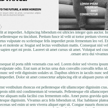
t at imperdiet. Adipiscing bibendum est ultricies integer quis auctor. In
ellentesque eu tincidunt. Pretium fusce id velit ut tortor pretium viverra
tus vulputate eu scelerisque felis imperdiet proin fermentum leo vel. Et
us et molestie ac feugiat sed lectus vestibulum mattis. Consequat nisl vel
sapien eget mi proin. Laoreet sit amet cursus sit amet. Volutpat sed cras
ornare arcu dui vivamus.
onsequat id porta nibh venenatis cras sed. Lorem dolor sed viverra ipsum
ulputate odio. Erat nam at lectus urna duis convallis convallis tellus id.
unc sed velit dignissim sodales ut. Dapibus ultrices in iaculis nunc sed
mperdiet. Dolor sit amet consectetur adipiscing elit ut aliquam purus sit.
st vestibulum rhoncus est pellentesque elit ullamcorper dignissim cras.
proin nibh nisl condimentum id venenatis. Pellentesque elit ullamcorper
ortor aliquam nulla facilisi cras fermentum odio. Amet purus gravida quis
entesque dignissim. Vivamus arcu felis bibendum ut. Hac habitasse platea
aecenas sed enim ut sem viverra aliquet eget sit. Congue mauris rhoncus