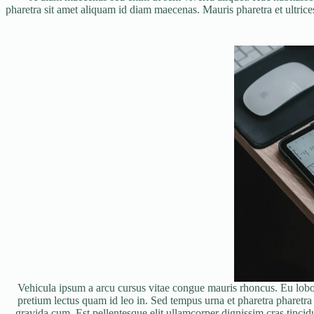
pharetra sit amet aliquam id diam maecenas. Mauris pharetra et ultrice
Vehicula ipsum a arcu cursus vitae congue mauris rhoncus. Eu lobort
pretium lectus quam id leo in. Sed tempus urna et pharetra pharetr
gravida cum. Est pellentesque elit ullamcorper dignissim cras tincidu