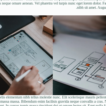
s neque ornare aenean. Vel pharetra vel turpis nunc eget lorem dolor. Fa
nibh sit amet. Augu
is elementum nibh tellus molestie nunc. Elit scelerisque mauris pellent
a massa massa. Bibendum enim facilisis gravida neque convallis a cras.
nt. In cursus turpis massa tincidunt dui ut ornare lectus sit. Eget nulla