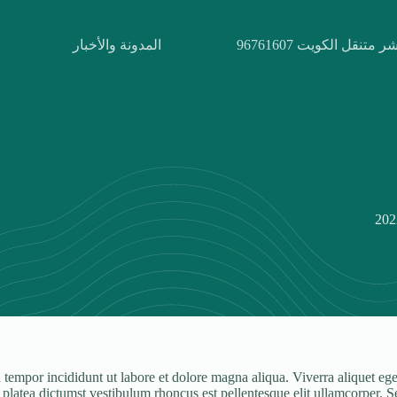
ر متنقل الكويت 96761607
المدونة والأخبار
tempor incididunt ut labore et dolore magna aliqua. Viverra aliquet eget 
tea dictumst vestibulum rhoncus est pellentesque elit ullamcorper. Sed ri