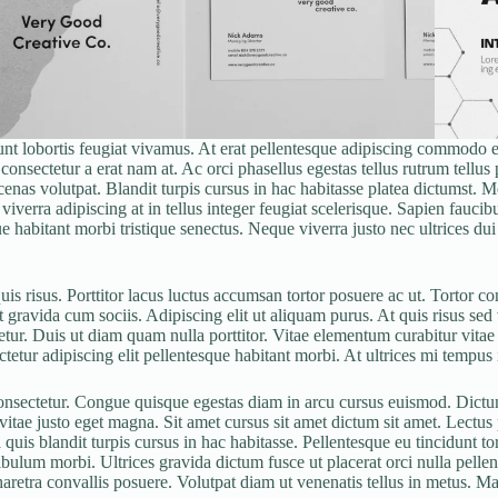
nt lobortis feugiat vivamus. At erat pellentesque adipiscing commodo eli
onsectetur a erat nam at. Ac orci phasellus egestas tellus rutrum tellus p
nas volutpat. Blandit turpis cursus in hac habitasse platea dictumst. Me
viverra adipiscing at in tellus integer feugiat scelerisque. Sapien faucib
habitant morbi tristique senectus. Neque viverra justo nec ultrices dui 
is risus. Porttitor lacus luctus accumsan tortor posuere ac ut. Tortor c
gravida cum sociis. Adipiscing elit ut aliquam purus. At quis risus sed v
ur. Duis ut diam quam nulla porttitor. Vitae elementum curabitur vitae n
etur adipiscing elit pellentesque habitant morbi. At ultrices mi tempus i
consectetur. Congue quisque egestas diam in arcu cursus euismod. Dictum
tae justo eget magna. Sit amet cursus sit amet dictum sit amet. Lectus 
 quis blandit turpis cursus in hac habitasse. Pellentesque eu tincidunt t
ibulum morbi. Ultrices gravida dictum fusce ut placerat orci nulla pell
aretra convallis posuere. Volutpat diam ut venenatis tellus in metus. M