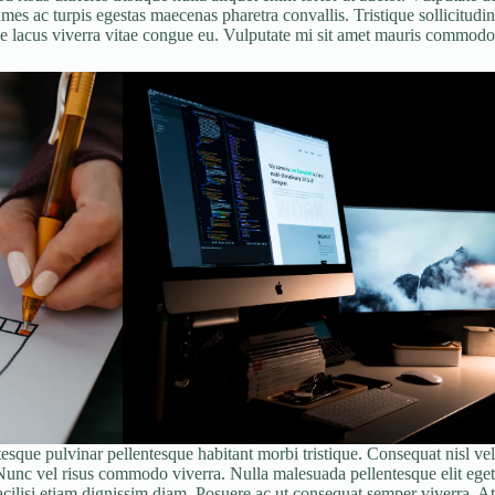
mes ac turpis egestas maecenas pharetra convallis. Tristique sollicitudin
e lacus viverra vitae congue eu. Vulputate mi sit amet mauris commodo.
esque pulvinar pellentesque habitant morbi tristique. Consequat nisl vel
 Nunc vel risus commodo viverra. Nulla malesuada pellentesque elit eget
 facilisi etiam dignissim diam. Posuere ac ut consequat semper viverra. At