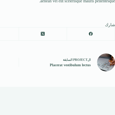
aenean vel elit scelerisque mauris pellentesque.
شارك
ال
PROJECT
السابقة
Placerat vestibulum lectus